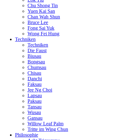
Chu Shong Tin
Yuen Kai San
Chan Wah Shun
Bruce Lee
Fong Sai Yuk
Wong Fei Hung
Techniken
Techniken
Die Faust
Biusau
Bongsau
Chumsau
Chisau
Danchi
Faksau
Jee Ng Choi
Lapsau
Paksau
Tansau
Wusau
Gansau
Willow Leaf Palm
Tritte im Wing Chun
Philosophie