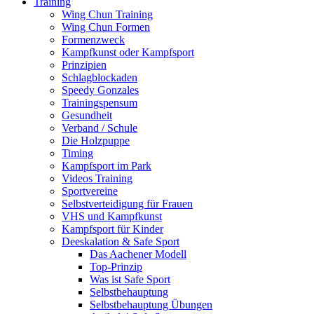
Training
Wing Chun Training
Wing Chun Formen
Formenzweck
Kampfkunst oder Kampfsport
Prinzipien
Schlagblockaden
Speedy Gonzales
Trainingspensum
Gesundheit
Verband / Schule
Die Holzpuppe
Timing
Kampfsport im Park
Videos Training
Sportvereine
Selbstverteidigung für Frauen
VHS und Kampfkunst
Kampfsport für Kinder
Deeskalation & Safe Sport
Das Aachener Modell
Top-Prinzip
Was ist Safe Sport
Selbstbehauptung
Selbstbehauptung Übungen