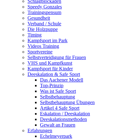
Schlagblockaden
Speedy Gonzales
Trainingspensum
Gesundheit
Verband / Schule
Die Holzpuppe
Timing
Kampfsport im Park
Videos Training
Sportvereine
Selbstverteidigung für Frauen
VHS und Kampfkunst
Kampfsport für Kinder
Deeskalation & Safe Sport
Das Aachener Modell
Top-Prinzip
Was ist Safe Sport
Selbstbehauptung
Selbstbehauptung Übungen
Artikel 4 Safe Sport
Eskalation / Deeskalation
Deeskalationsmethoden
Gewalt an Frauen
Erfahrungen
Echelmeyerpark