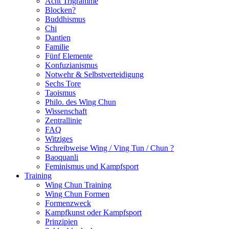
Acht Trigramme
Blocken?
Buddhismus
Chi
Dantien
Familie
Fünf Elemente
Konfuzianismus
Notwehr & Selbstverteidigung
Sechs Tore
Taoismus
Philo. des Wing Chun
Wissenschaft
Zentrallinie
FAQ
Witziges
Schreibweise Wing / Ving Tun / Chun ?
Baoquanli
Feminismus und Kampfsport
Training
Wing Chun Training
Wing Chun Formen
Formenzweck
Kampfkunst oder Kampfsport
Prinzipien