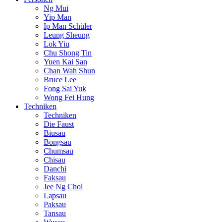
Ng Mui
Yip Man
Ip Man Schüler
Leung Sheung
Lok Yiu
Chu Shong Tin
Yuen Kai San
Chan Wah Shun
Bruce Lee
Fong Sai Yuk
Wong Fei Hung
Techniken
Techniken
Die Faust
Biusau
Bongsau
Chumsau
Chisau
Danchi
Faksau
Jee Ng Choi
Lapsau
Paksau
Tansau