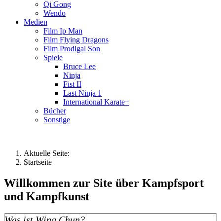
Qi Gong
Wendo
Medien
Film Ip Man
Film Flying Dragons
Film Prodigal Son
Spiele
Bruce Lee
Ninja
Fist II
Last Ninja 1
International Karate+
Bücher
Sonstige
Aktuelle Seite:
Startseite
Willkommen zur Site über Kampfsport
und Kampfkunst
Was ist Wing Chun?