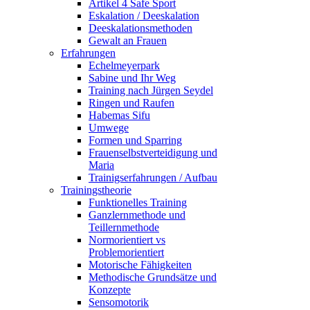
Artikel 4 Safe Sport
Eskalation / Deeskalation
Deeskalationsmethoden
Gewalt an Frauen
Erfahrungen
Echelmeyerpark
Sabine und Ihr Weg
Training nach Jürgen Seydel
Ringen und Raufen
Habemas Sifu
Umwege
Formen und Sparring
Frauenselbstverteidigung und
Maria
Trainigserfahrungen / Aufbau
Trainingstheorie
Funktionelles Training
Ganzlernmethode und
Teillernmethode
Normorientiert vs
Problemorientiert
Motorische Fähigkeiten
Methodische Grundsätze und
Konzepte
Sensomotorik