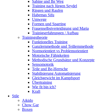
Sabine und Ihr Weg
Training nach Jürgen Seydel
Ringen und Raufen
Habemas Sifu
Umwege
Formen und Sparring
Frauenselbstverteidigung und Maria
Trainigserfahrungen / Aufbau
Trainingstheorie
Funktionelles Training
Ganzlernmethode und Teillernmethode
Normorientiert vs Problemorientiert
Motorische Fähigkeiten
Methodische Grundsätze und Konzepte
Sensomotorik
Teile und Be-Herrsche
Stabilisierung Automatisierung
Gleichgewicht im Kampfsport
Übertraining
Wie fit bin ich?
Kraft
Stile
Aikido
Chow Gar
Boxen