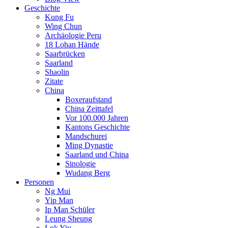
Geschichte
Kung Fu
Wing Chun
Archäologie Peru
18 Lohan Hände
Saarbrücken
Saarland
Shaolin
Zitate
China
Boxeraufstand
China Zeittafel
Vor 100.000 Jahren
Kantons Geschichte
Mandschurei
Ming Dynastie
Saarland und China
Sinologie
Wudang Berg
Personen
Ng Mui
Yip Man
Ip Man Schüler
Leung Sheung
Lok Yiu