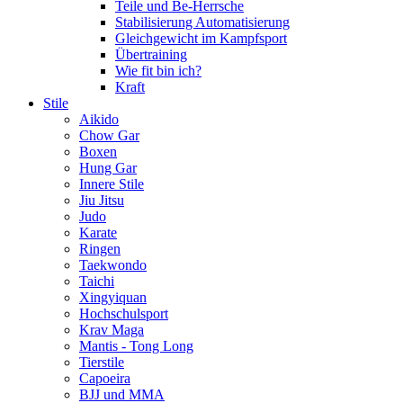
Teile und Be-Herrsche
Stabilisierung Automatisierung
Gleichgewicht im Kampfsport
Übertraining
Wie fit bin ich?
Kraft
Stile
Aikido
Chow Gar
Boxen
Hung Gar
Innere Stile
Jiu Jitsu
Judo
Karate
Ringen
Taekwondo
Taichi
Xingyiquan
Hochschulsport
Krav Maga
Mantis - Tong Long
Tierstile
Capoeira
BJJ und MMA