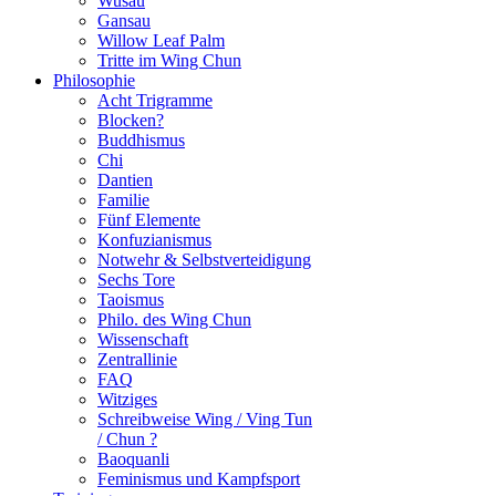
Wusau
Gansau
Willow Leaf Palm
Tritte im Wing Chun
Philosophie
Acht Trigramme
Blocken?
Buddhismus
Chi
Dantien
Familie
Fünf Elemente
Konfuzianismus
Notwehr & Selbstverteidigung
Sechs Tore
Taoismus
Philo. des Wing Chun
Wissenschaft
Zentrallinie
FAQ
Witziges
Schreibweise Wing / Ving Tun
/ Chun ?
Baoquanli
Feminismus und Kampfsport