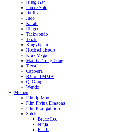
Hung Gar
Innere Stile
Jiu Jitsu
Judo
Karate
Ringen
Taekwondo
Taichi
Xingyiquan
Hochschulsport
Krav Maga
Mantis - Tong Long
Tierstile
Capoeira
BJJ und MMA
Qi Gong
Wendo
Medien
Film Ip Man
Film Flying Dragons
Film Prodigal Son
Spiele
Bruce Lee
Ninja
Fist II