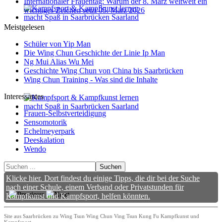
Internationaler Frauentag: Warum der 8. März weltweit ein
wichtiges Zeichen setzt
05. März 2026
Meistgelesen
Schüler von Yip Man
Die Wing Chun Geschichte der Linie Ip Man
Ng Mui Alias Wu Mei
Geschichte Wing Chun von China bis Saarbrücken
Wing Chun Training - Was sind die Inhalte
Interessantes
Frauen-Selbstverteidigung
Sensomotorik
Echelmeyerpark
Deeskalation
Wendo
Suchen
Klicke hier. Dort findest du einige Tipps, die dir bei der Suche
nach einer Schule, einem Verband oder Privatstunden für
Kampfkunst und Kampfsport, helfen könnten.
Site aus Saarbrücken zu Wing Tsun Wing Chun Ving Tsun Kung Fu Kampfkunst und