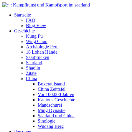
Startseite
FAQ
Blog View
Geschichte
Kung Fu
Wing Chun
Archäologie Peru
18 Lohan Hände
Saarbrücken
Saarland
Shaolin
Zitate
China
Boxeraufstand
China Zeittafel
Vor 100.000 Jahren
Kantons Geschichte
Mandschurei
Ming Dynastie
Saarland und China
Sinologie
Wudang Berg
Personen