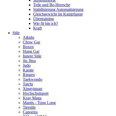
Sensomotorik
Teile und Be-Herrsche
Stabilisierung Automatisierung
Gleichgewicht im Kampfsport
Übertraining
Wie fit bin ich?
Kraft
Stile
Aikido
Chow Gar
Boxen
Hung Gar
Innere Stile
Jiu Jitsu
Judo
Karate
Ringen
Taekwondo
Taichi
Xingyiquan
Hochschulsport
Krav Maga
Mantis - Tong Long
Tierstile
Capoeira