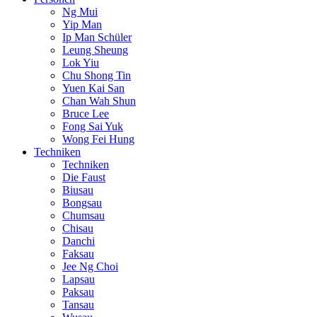
Ng Mui
Yip Man
Ip Man Schüler
Leung Sheung
Lok Yiu
Chu Shong Tin
Yuen Kai San
Chan Wah Shun
Bruce Lee
Fong Sai Yuk
Wong Fei Hung
Techniken
Techniken
Die Faust
Biusau
Bongsau
Chumsau
Chisau
Danchi
Faksau
Jee Ng Choi
Lapsau
Paksau
Tansau