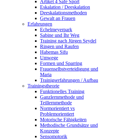
Artikel 4 Safe Sport
Eskalation / Deeskalation
Deeskalationsmethoden
Gewalt an Frauen
Erfahrungen
Echelmeyerpark
Sabine und Ihr Weg
Training nach Jürgen Seydel
Ringen und Raufen
Habemas Sifu
Umwege
Formen und Sparring
Frauenselbstverteidigung und
Maria
Trainigserfahrungen / Aufbau
Trainingstheorie
Funktionelles Training
Ganzlernmethode und
Teillernmethode
Normorientiert vs
Problemorientiert
Motorische Fähigkeiten
Methodische Grundsätze und
Konzepte
Sensomotorik