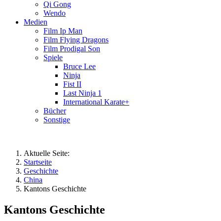
Qi Gong
Wendo
Medien
Film Ip Man
Film Flying Dragons
Film Prodigal Son
Spiele
Bruce Lee
Ninja
Fist II
Last Ninja 1
International Karate+
Bücher
Sonstige
Aktuelle Seite:
Startseite
Geschichte
China
Kantons Geschichte
Kantons Geschichte