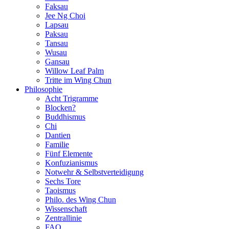
Faksau
Jee Ng Choi
Lapsau
Paksau
Tansau
Wusau
Gansau
Willow Leaf Palm
Tritte im Wing Chun
Philosophie
Acht Trigramme
Blocken?
Buddhismus
Chi
Dantien
Familie
Fünf Elemente
Konfuzianismus
Notwehr & Selbstverteidigung
Sechs Tore
Taoismus
Philo. des Wing Chun
Wissenschaft
Zentrallinie
FAQ