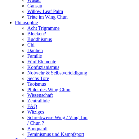
Wusau
Gansau
Willow Leaf Palm
Tritte im Wing Chun
Philosophie
Acht Trigramme
Blocken?
Buddhismus
Chi
Dantien
Familie
Fünf Elemente
Konfuzianismus
Notwehr & Selbstverteidigung
Sechs Tore
Taoismus
Philo. des Wing Chun
Wissenschaft
Zentrallinie
FAQ
Witziges
Schreibweise Wing / Ving Tun
/ Chun ?
Baoquanli
Feminismus und Kampfsport