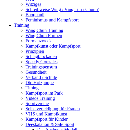
Witziges
Schreibweise Wing / Ving Tun / Chun ?
Baoquanli
Feminismus und Kampfsport
Training
Wing Chun Training
Wing Chun Formen
Formenzweck
Kampfkunst oder Kampfsport
Prinzipien
Schlagblockaden
Speedy Gonzales
Trainingspensum
Gesundheit
Verband / Schule
Die Holzpuppe
Timing
Kampfsport im Park
Videos Training
Sportvereine
Selbstverteidigung für Frauen
VHS und Kampfkunst
Kampfsport für Kinder
Deeskalation & Safe Sport
Das Aachener Modell