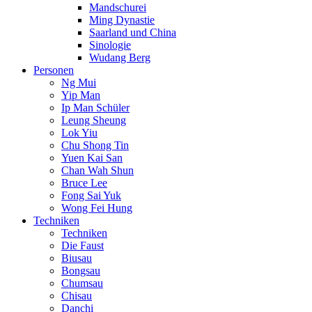
Mandschurei
Ming Dynastie
Saarland und China
Sinologie
Wudang Berg
Personen
Ng Mui
Yip Man
Ip Man Schüler
Leung Sheung
Lok Yiu
Chu Shong Tin
Yuen Kai San
Chan Wah Shun
Bruce Lee
Fong Sai Yuk
Wong Fei Hung
Techniken
Techniken
Die Faust
Biusau
Bongsau
Chumsau
Chisau
Danchi