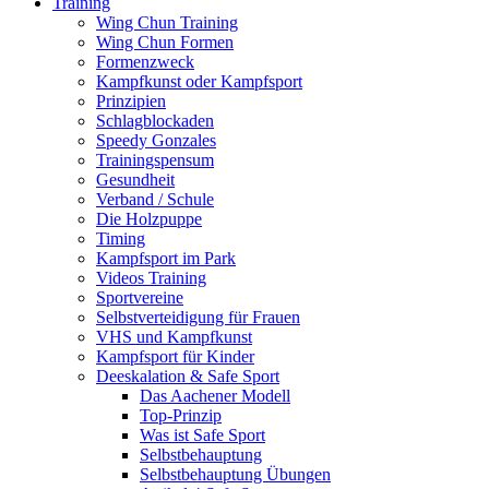
Training
Wing Chun Training
Wing Chun Formen
Formenzweck
Kampfkunst oder Kampfsport
Prinzipien
Schlagblockaden
Speedy Gonzales
Trainingspensum
Gesundheit
Verband / Schule
Die Holzpuppe
Timing
Kampfsport im Park
Videos Training
Sportvereine
Selbstverteidigung für Frauen
VHS und Kampfkunst
Kampfsport für Kinder
Deeskalation & Safe Sport
Das Aachener Modell
Top-Prinzip
Was ist Safe Sport
Selbstbehauptung
Selbstbehauptung Übungen