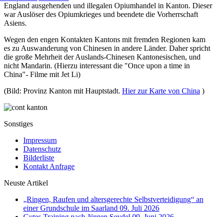
England ausgehenden und illegalen Opiumhandel in Kanton. Dieser
war Auslöser des Opiumkrieges und beendete die Vorherrschaft
Asiens.
Wegen den engen Kontakten Kantons mit fremden Regionen kam
es zu Auswanderung von Chinesen in andere Länder. Daher spricht
die große Mehrheit der Auslands-Chinesen Kantonesischen, und
nicht Mandarin. (Hierzu interessant die "Once upon a time in
China"- Filme mit Jet Li)
(Bild: Provinz Kanton mit Hauptstadt.
Hier zur Karte von China
)
Sonstiges
Impressum
Datenschutz
Bilderliste
Kontakt Anfrage
Neuste Artikel
„Ringen, Raufen und altersgerechte Selbstverteidigung“ an
einer Grundschule im Saarland
09. Juli 2026
Gutes Training nach Jürgen Seydel
09. Juni 2026