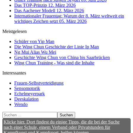
Das TOP-Prinzip
12. März 2026
Das Aachener Modell
12. März 2026
Internationaler Frauentag: Warum der 8. März weltweit ein
wichtiges Zeichen setzt
05. März 2026
Meistgelesen
Schüler von Yip Man
Die Wing Chun Geschichte der Linie Ip Man
Ng Mui Alias Wu Mei
Geschichte Wing Chun von China bis Saarbrücken
Wing Chun Training - Was sind die Inhalte
Interessantes
Frauen-Selbstverteidigung
Sensomotorik
Echelmeyerpark
Deeskalation
Wendo
Suchen
Klicke hier. Dort findest du einige Tipps, die dir bei der Suche
nach einer Schule, einem Verband oder Privatstunden für
Kampfkunst und Kampfsport, helfen könnten.