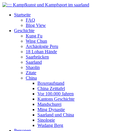
Startseite
FAQ
Blog View
Geschichte
Kung Fu
Wing Chun
Archäologie Peru
18 Lohan Hände
Saarbrücken
Saarland
Shaolin
Zitate
China
Boxeraufstand
China Zeittafel
Vor 100.000 Jahren
Kantons Geschichte
Mandschurei
Ming Dynastie
Saarland und China
Sinologie
Wudang Berg
Personen