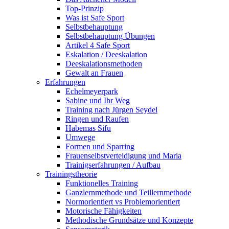
Top-Prinzip
Was ist Safe Sport
Selbstbehauptung
Selbstbehauptung Übungen
Artikel 4 Safe Sport
Eskalation / Deeskalation
Deeskalationsmethoden
Gewalt an Frauen
Erfahrungen
Echelmeyerpark
Sabine und Ihr Weg
Training nach Jürgen Seydel
Ringen und Raufen
Habemas Sifu
Umwege
Formen und Sparring
Frauenselbstverteidigung und Maria
Trainigserfahrungen / Aufbau
Trainingstheorie
Funktionelles Training
Ganzlernmethode und Teillernmethode
Normorientiert vs Problemorientiert
Motorische Fähigkeiten
Methodische Grundsätze und Konzepte