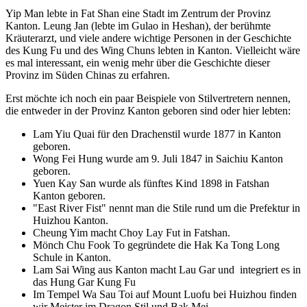
Yip Man lebte in Fat Shan eine Stadt im Zentrum der Provinz
Kanton. Leung Jan (lebte im Gulao in Heshan), der berühmte
Kräuterarzt, und viele andere wichtige Personen in der Geschichte
des Kung Fu und des Wing Chuns lebten in Kanton. Vielleicht wäre
es mal interessant, ein wenig mehr über die Geschichte dieser
Provinz im Süden Chinas zu erfahren.
Erst möchte ich noch ein paar Beispiele von Stilvertretern nennen,
die entweder in der Provinz Kanton geboren sind oder hier lebten:
Lam Yiu Quai für den Drachenstil wurde 1877 in Kanton
geboren.
Wong Fei Hung wurde am 9. Juli 1847 in Saichiu Kanton
geboren.
Yuen Kay San wurde als fünftes Kind 1898 in Fatshan
Kanton geboren.
"East River Fist" nennt man die Stile rund um die Prefektur in
Huizhou Kanton.
Cheung Yim macht Choy Lay Fut in Fatshan.
Mönch Chu Fook To gegründete die Hak Ka Tong Long
Schule in Kanton.
Lam Sai Wing aus Kanton macht Lau Gar und integriert es in
das Hung Gar Kung Fu
Im Tempel Wa Sau Toi auf Mount Luofu bei Huizhou finden
wir Meister im Dragon Stil und Bak Mei.