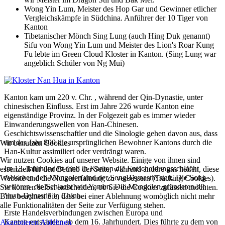
Wong Yin Lum, Meister des Hop Gar und Gewinner etlicher
Vergleichskämpfe in Südchina. Anführer der 10 Tiger von
Kanton
Tibetanischer Mönch Sing Lung (auch Hing Duk genannt)
Sifu von Wong Yin Lum und Meister des Lion's Roar Kung
Fu lebte im Green Cloud Kloster in Kanton. (Sing Lung war
angeblich Schüler von Ng Mui)
Kanton kam um 220 v. Chr. , während der Qin-Dynastie, unter
chinesischen Einfluss. Erst im Jahre 226 wurde Kanton eine
eigenständige Provinz. In der Folgezeit gab es immer wieder
Einwanderungswellen von Han-Chinesen.
Geschichtswissenschaftler und die Sinologie gehen davon aus, dass
um das Jahr 800 die ursprünglichen Bewohner Kantons durch die
Wir benutzen Cookies
Han-Kultur assimiliert oder verdrängt waren.
Wir nutzen Cookies auf unserer Website. Einige von ihnen sind
Im 13. Jahrhundert fand in Kanton die Entscheidungsschlacht
essenziell für den Betrieb der Seite, während andere uns helfen, diese
zwischen den Mongolen und der Song-Dynastie statt. Die Song
Website und die Nutzererfahrung zu verbessern (Tracking Cookies).
verloren die Schlacht von Yamen. Die Mongolen gründeten die
Sie können selbst entscheiden, ob Sie die Cookies zulassen möchten.
Yuan-Dynastie in China.
Bitte beachten Sie, dass bei einer Ablehnung womöglich nicht mehr
alle Funktionalitäten der Seite zur Verfügung stehen.
Erste Handelsverbindungen zwischen Europa und
Kanton entstanden ab dem 16. Jahrhundert. Dies führte zu dem von
Akzeptieren
Ablehnen