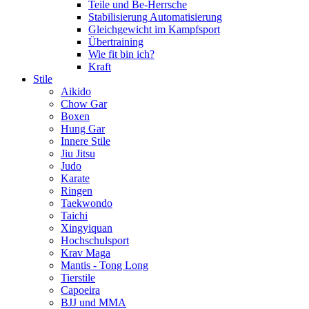
Teile und Be-Herrsche
Stabilisierung Automatisierung
Gleichgewicht im Kampfsport
Übertraining
Wie fit bin ich?
Kraft
Stile
Aikido
Chow Gar
Boxen
Hung Gar
Innere Stile
Jiu Jitsu
Judo
Karate
Ringen
Taekwondo
Taichi
Xingyiquan
Hochschulsport
Krav Maga
Mantis - Tong Long
Tierstile
Capoeira
BJJ und MMA