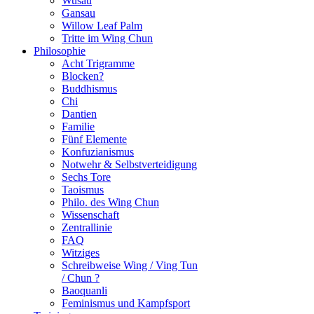
Wusau
Gansau
Willow Leaf Palm
Tritte im Wing Chun
Philosophie
Acht Trigramme
Blocken?
Buddhismus
Chi
Dantien
Familie
Fünf Elemente
Konfuzianismus
Notwehr & Selbstverteidigung
Sechs Tore
Taoismus
Philo. des Wing Chun
Wissenschaft
Zentrallinie
FAQ
Witziges
Schreibweise Wing / Ving Tun
/ Chun ?
Baoquanli
Feminismus und Kampfsport