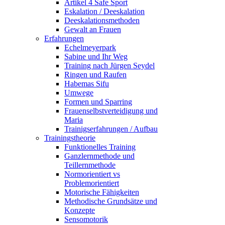
Artikel 4 Safe Sport
Eskalation / Deeskalation
Deeskalationsmethoden
Gewalt an Frauen
Erfahrungen
Echelmeyerpark
Sabine und Ihr Weg
Training nach Jürgen Seydel
Ringen und Raufen
Habemas Sifu
Umwege
Formen und Sparring
Frauenselbstverteidigung und
Maria
Trainigserfahrungen / Aufbau
Trainingstheorie
Funktionelles Training
Ganzlernmethode und
Teillernmethode
Normorientiert vs
Problemorientiert
Motorische Fähigkeiten
Methodische Grundsätze und
Konzepte
Sensomotorik