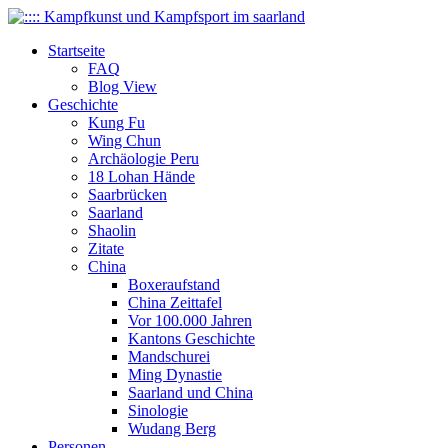
Startseite
FAQ
Blog View
Geschichte
Kung Fu
Wing Chun
Archäologie Peru
18 Lohan Hände
Saarbrücken
Saarland
Shaolin
Zitate
China
Boxeraufstand
China Zeittafel
Vor 100.000 Jahren
Kantons Geschichte
Mandschurei
Ming Dynastie
Saarland und China
Sinologie
Wudang Berg
Personen