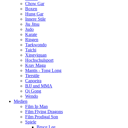
Chow Gar
Boxen
Hung Gar
Innere Stile
Jiu Jitsu
Judo
Karate
Ringen
Taekwondo
Taichi
Xingyiquan
Hochschulsport
Krav Maga
Mantis - Tong Long
Tierstile
Capoeira
BJJ und MMA
Qi Gong
Wendo
Medien
Film Ip Man
Film Flying Dragons
Film Prodigal Son
Spiele
Bruce Lee