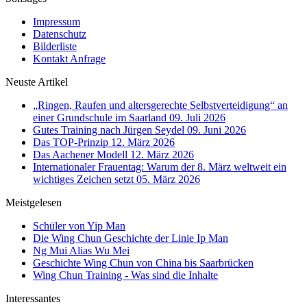
Impressum
Datenschutz
Bilderliste
Kontakt Anfrage
Neuste Artikel
„Ringen, Raufen und altersgerechte Selbstverteidigung“ an
einer Grundschule im Saarland
09. Juli 2026
Gutes Training nach Jürgen Seydel
09. Juni 2026
Das TOP-Prinzip
12. März 2026
Das Aachener Modell
12. März 2026
Internationaler Frauentag: Warum der 8. März weltweit ein
wichtiges Zeichen setzt
05. März 2026
Meistgelesen
Schüler von Yip Man
Die Wing Chun Geschichte der Linie Ip Man
Ng Mui Alias Wu Mei
Geschichte Wing Chun von China bis Saarbrücken
Wing Chun Training - Was sind die Inhalte
Interessantes