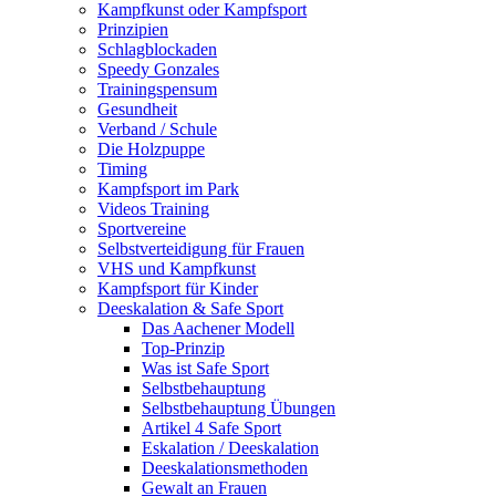
Kampfkunst oder Kampfsport
Prinzipien
Schlagblockaden
Speedy Gonzales
Trainingspensum
Gesundheit
Verband / Schule
Die Holzpuppe
Timing
Kampfsport im Park
Videos Training
Sportvereine
Selbstverteidigung für Frauen
VHS und Kampfkunst
Kampfsport für Kinder
Deeskalation & Safe Sport
Das Aachener Modell
Top-Prinzip
Was ist Safe Sport
Selbstbehauptung
Selbstbehauptung Übungen
Artikel 4 Safe Sport
Eskalation / Deeskalation
Deeskalationsmethoden
Gewalt an Frauen