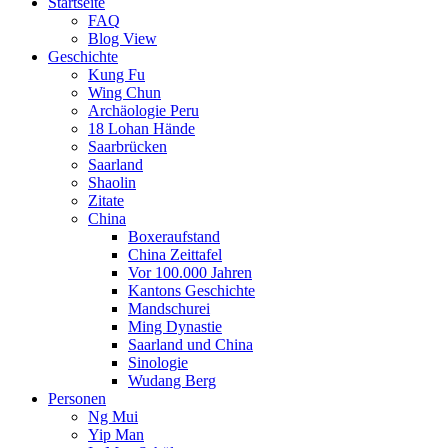
Startseite
FAQ
Blog View
Geschichte
Kung Fu
Wing Chun
Archäologie Peru
18 Lohan Hände
Saarbrücken
Saarland
Shaolin
Zitate
China
Boxeraufstand
China Zeittafel
Vor 100.000 Jahren
Kantons Geschichte
Mandschurei
Ming Dynastie
Saarland und China
Sinologie
Wudang Berg
Personen
Ng Mui
Yip Man