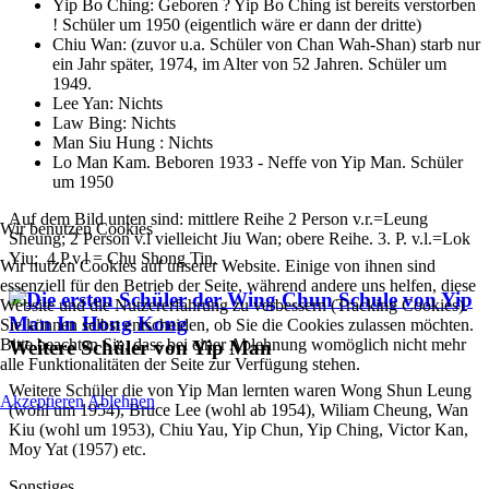
Yip Bo Ching: Geboren ? Yip Bo Ching ist bereits verstorben
! Schüler um 1950 (eigentlich wäre er dann der dritte)
Chiu Wan: (zuvor u.a. Schüler von Chan Wah-Shan) starb nur
ein Jahr später, 1974, im Alter von 52 Jahren. Schüler um
1949.
Lee Yan: Nichts
Law Bing: Nichts
Man Siu Hung : Nichts
Lo Man Kam. Beboren 1933 - Neffe von Yip Man. Schüler
um 1950
Auf dem Bild unten sind: mittlere Reihe 2 Person v.r.=Leung
Wir benutzen Cookies
Sheung; 2 Person v.l vielleicht Jiu Wan; obere Reihe. 3. P. v.l.=Lok
Yiu; 4.P.v.l = Chu Shong Tin.
Wir nutzen Cookies auf unserer Website. Einige von ihnen sind
essenziell für den Betrieb der Seite, während andere uns helfen, diese
Website und die Nutzererfahrung zu verbessern (Tracking Cookies).
Sie können selbst entscheiden, ob Sie die Cookies zulassen möchten.
Bitte beachten Sie, dass bei einer Ablehnung womöglich nicht mehr
Weitere Schüler von Yip Man
alle Funktionalitäten der Seite zur Verfügung stehen.
Weitere Schüler die von Yip Man lernten waren Wong Shun Leung
Akzeptieren
Ablehnen
(wohl um 1954), Bruce Lee (wohl ab 1954), Wiliam Cheung, Wan
Kiu (wohl um 1953), Chiu Yau, Yip Chun, Yip Ching, Victor Kan,
Moy Yat (1957) etc.
Sonstiges