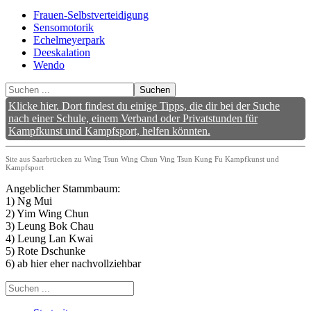
Frauen-Selbstverteidigung
Sensomotorik
Echelmeyerpark
Deeskalation
Wendo
Suchen
Klicke hier. Dort findest du einige Tipps, die dir bei der Suche
nach einer Schule, einem Verband oder Privatstunden für
Kampfkunst und Kampfsport, helfen könnten.
Site aus Saarbrücken zu Wing Tsun Wing Chun Ving Tsun Kung Fu Kampfkunst und
Kampfsport
Angeblicher Stammbaum:
1) Ng Mui
2) Yim Wing Chun
3) Leung Bok Chau
4) Leung Lan Kwai
5) Rote Dschunke
6) ab hier eher nachvollziehbar