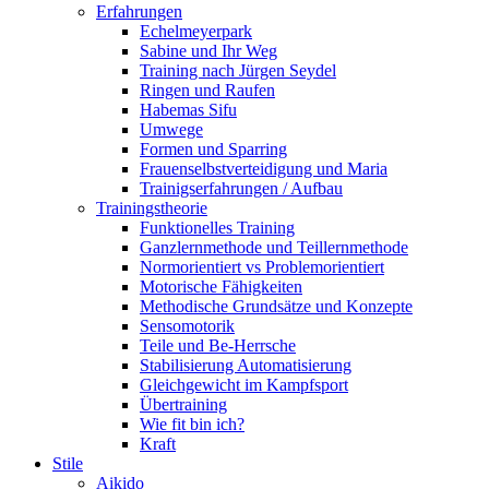
Erfahrungen
Echelmeyerpark
Sabine und Ihr Weg
Training nach Jürgen Seydel
Ringen und Raufen
Habemas Sifu
Umwege
Formen und Sparring
Frauenselbstverteidigung und Maria
Trainigserfahrungen / Aufbau
Trainingstheorie
Funktionelles Training
Ganzlernmethode und Teillernmethode
Normorientiert vs Problemorientiert
Motorische Fähigkeiten
Methodische Grundsätze und Konzepte
Sensomotorik
Teile und Be-Herrsche
Stabilisierung Automatisierung
Gleichgewicht im Kampfsport
Übertraining
Wie fit bin ich?
Kraft
Stile
Aikido