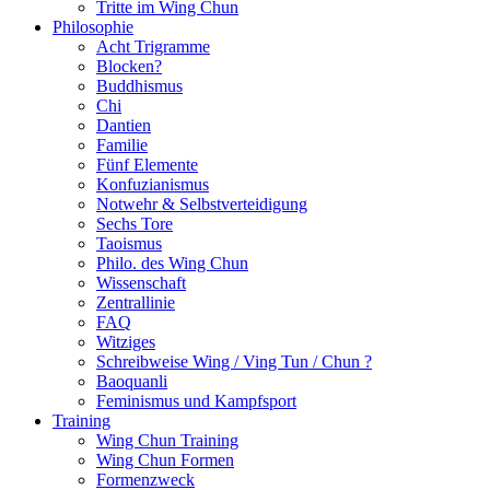
Tritte im Wing Chun
Philosophie
Acht Trigramme
Blocken?
Buddhismus
Chi
Dantien
Familie
Fünf Elemente
Konfuzianismus
Notwehr & Selbstverteidigung
Sechs Tore
Taoismus
Philo. des Wing Chun
Wissenschaft
Zentrallinie
FAQ
Witziges
Schreibweise Wing / Ving Tun / Chun ?
Baoquanli
Feminismus und Kampfsport
Training
Wing Chun Training
Wing Chun Formen
Formenzweck