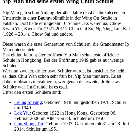
Yip Man und seine ersten Wing Chun Schüler
Yip Man gab schon Anfang der 40er Jahre (ca 47 Jahre alt) ersten
Unterricht in einer Baumwollmühle in der Wing On Straße in
Fatshan. Dort hatte er ungefähr 10 Schüler. Es waren ua. Chow
Kwan Yiu, Kwok Fu (1921-2011), Chan Chi Su, Ng Ying, Lun Kai
(1926 – 2014), Chow Sai und andere.
Diese waren die erste Generation von Schülern, die Grandmaster Ip
Man unterrichtete.
Erst einige Jahre später eröffnete Yip Man seine erste offizielle
Schule in Hongkong. Bei der Eröffnung 1949 gab es nur wenige
Schüler.
Wer nun zweiter, dritter usw. Schüler wurde, ist unsicher. So heißt
es, dass Chiu Wan schon sehr früh bei Yip Man trainierte. Es ist
daher mühsam zu evaluieren, wer genau der zweite, dritte usw.
Schüler war. Im Grunde ist es egal.
Unter den ersten Schülern sind:
Leung Sheung
: Geboren 1918 und gestorben 1978. Schüler
um 1949
Lok Yiu
: Geboren 1922 in Hong Kong. Gestorben 06.
Februar 2006 im Alter von 83. Schüler um 1950
Chu Shong Tin
: Geboren 1933. Gestorben mit 81 am 28. Juli
2014. Schüler um 1951