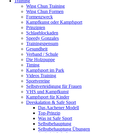
Training
Wing Chun Training
Wing Chun Formen
Formenzweck
Kampfkunst oder Kampfsport
Prinzipien
Schlagblockaden
Speedy Gonzales
Trainingspensum
Gesundheit
Verband / Schule
Die Holzpuppe
Timing
Kampfsport im Park
Videos Training
Sportvereine
Selbstverteidigung für Frauen
VHS und Kampfkunst
Kampfsport für Kinder
Deeskalation & Safe Sport
Das Aachener Modell
Top-Prinzip
Was ist Safe Sport
Selbstbehauptung
Selbstbehauptung Übungen