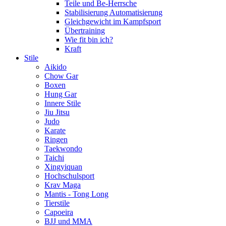
Teile und Be-Herrsche
Stabilisierung Automatisierung
Gleichgewicht im Kampfsport
Übertraining
Wie fit bin ich?
Kraft
Stile
Aikido
Chow Gar
Boxen
Hung Gar
Innere Stile
Jiu Jitsu
Judo
Karate
Ringen
Taekwondo
Taichi
Xingyiquan
Hochschulsport
Krav Maga
Mantis - Tong Long
Tierstile
Capoeira
BJJ und MMA