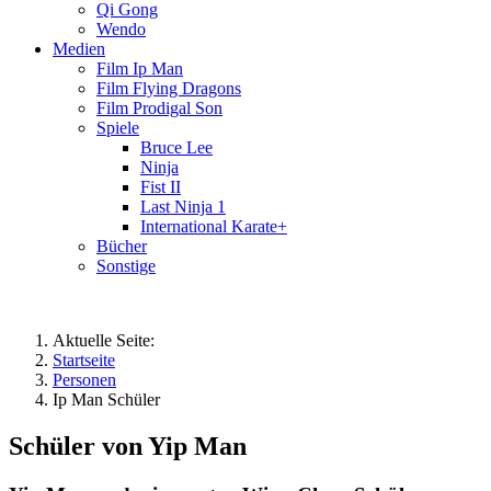
Qi Gong
Wendo
Medien
Film Ip Man
Film Flying Dragons
Film Prodigal Son
Spiele
Bruce Lee
Ninja
Fist II
Last Ninja 1
International Karate+
Bücher
Sonstige
Aktuelle Seite:
Startseite
Personen
Ip Man Schüler
Schüler von Yip Man