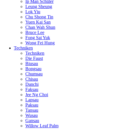
Ip Man Schüler
Leung Sheung
Lok Yiu
Chu Shong Tin
Yuen Kai San
Chan Wah Shun
Bruce Lee
Fong Sai Yuk
Wong Fei Hung
Techniken
Techniken
Die Faust
Biusau
Bongsau
Chumsau
Chisau
Danchi
Faksau
Jee Ng Choi
Lapsau
Paksau
Tansau
Wusau
Gansau
Willow Leaf Palm