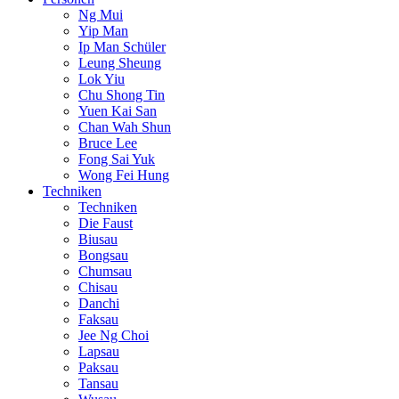
Ng Mui
Yip Man
Ip Man Schüler
Leung Sheung
Lok Yiu
Chu Shong Tin
Yuen Kai San
Chan Wah Shun
Bruce Lee
Fong Sai Yuk
Wong Fei Hung
Techniken
Techniken
Die Faust
Biusau
Bongsau
Chumsau
Chisau
Danchi
Faksau
Jee Ng Choi
Lapsau
Paksau
Tansau