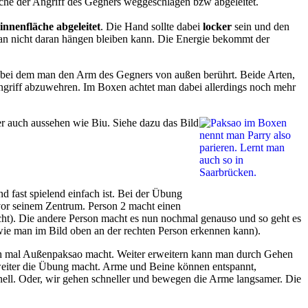
äche der Angriff des Gegners weggeschlagen bzw abgeleitet.
innenfläche abgeleitet
. Die Hand sollte dabei
locker
sein und den
man nicht daran hängen bleiben kann. Die Energie bekommt der
bei dem man den Arm des Gegners von außen berührt. Beide Arten,
ngriff abzuwehren. Im Boxen achtet man dabei allerdings noch mehr
er auch aussehen wie Biu. Siehe dazu das Bild
d fast spielend einfach ist. Bei der Übung
vor seinem Zentrum. Person 2 macht einen
cht). Die andere Person macht es nun nochmal genauso und so geht es
(wie man im Bild oben an der rechten Person erkennen kann).
ch mal Außenpaksao macht. Weiter erweitern kann man durch Gehen
eiter die Übung macht. Arme und Beine können entspannt,
ell. Oder, wir gehen schneller und bewegen die Arme langsamer. Die