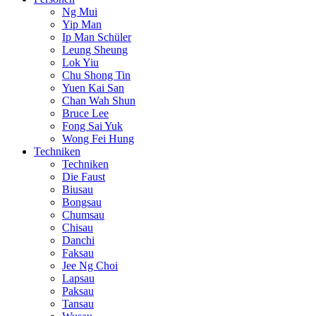
Ng Mui
Yip Man
Ip Man Schüler
Leung Sheung
Lok Yiu
Chu Shong Tin
Yuen Kai San
Chan Wah Shun
Bruce Lee
Fong Sai Yuk
Wong Fei Hung
Techniken
Techniken
Die Faust
Biusau
Bongsau
Chumsau
Chisau
Danchi
Faksau
Jee Ng Choi
Lapsau
Paksau
Tansau