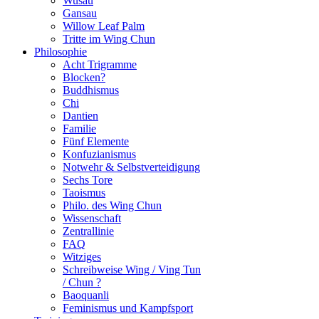
Wusau
Gansau
Willow Leaf Palm
Tritte im Wing Chun
Philosophie
Acht Trigramme
Blocken?
Buddhismus
Chi
Dantien
Familie
Fünf Elemente
Konfuzianismus
Notwehr & Selbstverteidigung
Sechs Tore
Taoismus
Philo. des Wing Chun
Wissenschaft
Zentrallinie
FAQ
Witziges
Schreibweise Wing / Ving Tun
/ Chun ?
Baoquanli
Feminismus und Kampfsport