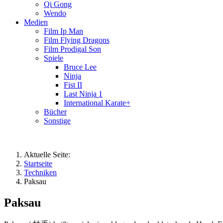
Qi Gong
Wendo
Medien
Film Ip Man
Film Flying Dragons
Film Prodigal Son
Spiele
Bruce Lee
Ninja
Fist II
Last Ninja 1
International Karate+
Bücher
Sonstige
Aktuelle Seite:
Startseite
Techniken
Paksau
Paksau