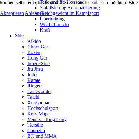
Teile und Be-Herrsche
können selbst entscheiden, ob Sie die Cookies zulassen möchten. Bitte
Stabilisierung Automatisierung
Akzeptieren
Ablehnen
Gleichgewicht im Kampfsport
Übertraining
Wie fit bin ich?
Kraft
Stile
Aikido
Chow Gar
Boxen
Hung Gar
Innere Stile
Jiu Jitsu
Judo
Karate
Ringen
Taekwondo
Taichi
Xingyiquan
Hochschulsport
Krav Maga
Mantis - Tong Long
Tierstile
Capoeira
BJJ und MMA