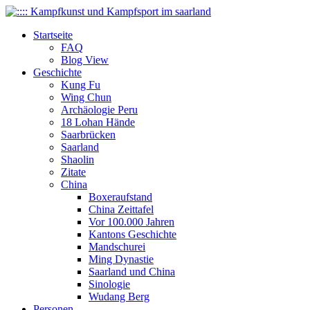
Startseite
FAQ
Blog View
Geschichte
Kung Fu
Wing Chun
Archäologie Peru
18 Lohan Hände
Saarbrücken
Saarland
Shaolin
Zitate
China
Boxeraufstand
China Zeittafel
Vor 100.000 Jahren
Kantons Geschichte
Mandschurei
Ming Dynastie
Saarland und China
Sinologie
Wudang Berg
Personen