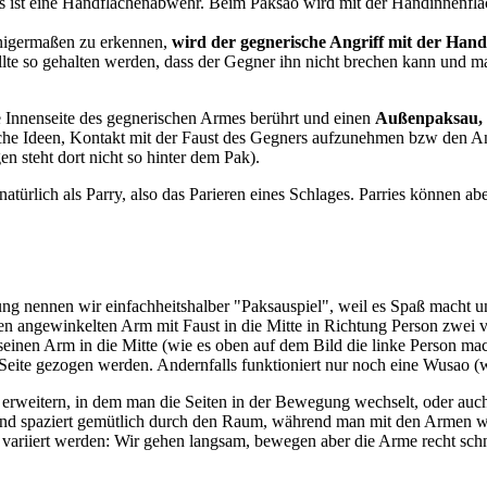
Es ist eine Handflächenabwehr. Beim Paksao wird mit der Handinnenfl
inigermaßen zu erkennen,
wird der gegnerische Angriff mit der Hand
lte so gehalten werden, dass der Gegner ihn nicht brechen kann und 
e Innenseite des gegnerischen Armes berührt und einen
Außenpaksau,
iche Ideen, Kontakt mit der Faust des Gegners aufzunehmen bzw den A
en steht dort nicht so hinter dem Pak).
türlich als Parry, also das Parieren eines Schlages. Parries können ab
ung nennen wir einfachheitshalber "Paksauspiel", weil es Spaß macht un
nen angewinkelten Arm mit Faust in die Mitte in Richtung Person zwei 
inen Arm in die Mitte (wie es oben auf dem Bild die linke Person ma
r Seite gezogen werden. Andernfalls funktioniert nur noch eine Wusao 
erweitern, in dem man die Seiten in der Bewegung wechselt, oder au
und spaziert gemütlich durch den Raum, während man mit den Armen w
ariiert werden: Wir gehen langsam, bewegen aber die Arme recht schn