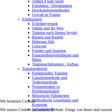
Artikel 4 Safe Sport
Eskalation / Deeskalation
Deeskalationsmethoden
Gewalt an Frauen
Erfahrungen
Echelmeyerpark
Sabine und Ihr Weg
Training nach Jürgen Seydel
Ringen und Raufen
Habemas Sifu
Umwege
Formen und Sparring
Frauenselbstverteidigung und
Maria
Trainigserfahrungen / Aufbau
Trainingstheorie
Funktionelles Training
Ganzlernmethode und
Teillernmethode
Normorientiert vs
Problemorientiert
Motorische Fähigkeiten
Methodische Grundsätze und
Wir benutzen Cookies
Konzepte
Sensomotorik
Wir nutzen Cookies auf unserer Website. Einige von ihnen sind essenzi