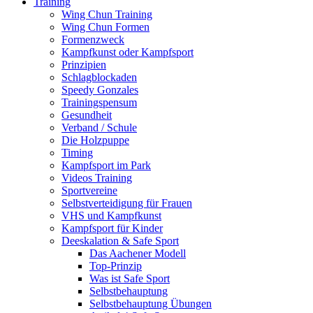
Training
Wing Chun Training
Wing Chun Formen
Formenzweck
Kampfkunst oder Kampfsport
Prinzipien
Schlagblockaden
Speedy Gonzales
Trainingspensum
Gesundheit
Verband / Schule
Die Holzpuppe
Timing
Kampfsport im Park
Videos Training
Sportvereine
Selbstverteidigung für Frauen
VHS und Kampfkunst
Kampfsport für Kinder
Deeskalation & Safe Sport
Das Aachener Modell
Top-Prinzip
Was ist Safe Sport
Selbstbehauptung
Selbstbehauptung Übungen