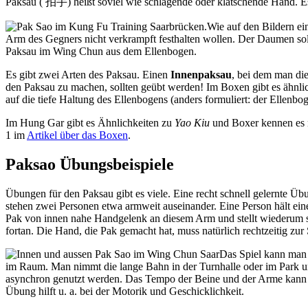
Paksau (
拍手
) heißt soviel wie schlagende oder klatschende Hand. 
Wie auf den Bildern e
Arm des Gegners nicht verkrampft festhalten wollen. Der Daumen sol
Paksau im Wing Chun aus dem Ellenbogen.
Es gibt zwei Arten des Paksau. Einen
Innenpaksau
, bei dem man di
den Paksau zu machen, sollten geübt werden! Im Boxen gibt es ähnl
auf die tiefe Haltung des Ellenbogens (anders formuliert: der Ellenbog
Im Hung Gar gibt es Ähnlichkeiten zu
Yao Kiu
und Boxer kennen es na
1 im
Artikel über das Boxen
.
Paksao Übungsbeispiele
Übungen für den Paksau gibt es viele. Eine recht schnell gelernte Üb
stehen zwei Personen etwa armweit auseinander. Eine Person hält ei
Pak von innen nahe Handgelenk an diesem Arm und stellt wiederum se
fortan. Die Hand, die Pak gemacht hat, muss natürlich rechtzeitig zu
Das Spiel kann man 
im Raum. Man nimmt die lange Bahn in der Turnhalle oder im Park 
asynchron genutzt werden. Das Tempo der Beine und der Arme kann v
Übung hilft u. a. bei der Motorik und Geschicklichkeit.