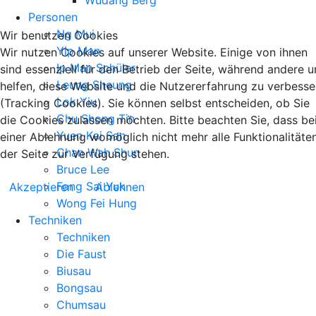
Wudang Berg
Personen
Ng Mui
Wir benutzen Cookies
Yip Man
Wir nutzen Cookies auf unserer Website. Einige von ihnen
Ip Man Schüler
sind essenziell für den Betrieb der Seite, während andere u
Leung Sheung
helfen, diese Website und die Nutzererfahrung zu verbesse
Lok Yiu
(Tracking Cookies). Sie können selbst entscheiden, ob Sie
Chu Shong Tin
die Cookies zulassen möchten. Bitte beachten Sie, dass be
Yuen Kai San
einer Ablehnung womöglich nicht mehr alle Funktionalitäte
Chan Wah Shun
der Seite zur Verfügung stehen.
Bruce Lee
Fong Sai Yuk
Akzeptieren
Ablehnen
Wong Fei Hung
Techniken
Techniken
Die Faust
Biusau
Bongsau
Chumsau