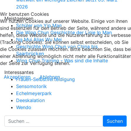
2026
Wir benutzen Cookies
Meistgelesen
Wir nutzen Cookies auf unserer Website. Einige von ihnen
Schüler von Yip Man
sind essenziell für den Betrieb der Seite, während andere u
Die Wing Chun Geschichte der Linie Ip Man
helfen, diese Website und die Nutzererfahrung zu verbesse
Ng Mui Alias Wu Mei
(Tracking Cookies). Sie können selbst entscheiden, ob Sie
Geschichte Wing Chun von China bis
die Cookies zulassen möchten. Bitte beachten Sie, dass be
Saarbrücken
einer Ablehnung womöglich nicht mehr alle Funktionalitäte
Wing Chun Training - Was sind die Inhalte
der Seite zur Verfügung stehen.
Interessantes
Akzeptieren
Ablehnen
Frauen-Selbstverteidigung
Sensomotorik
Echelmeyerpark
Deeskalation
Wendo
Suchen