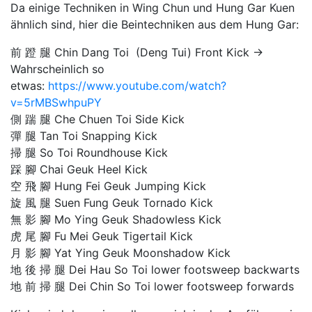
Da einige Techniken in Wing Chun und Hung Gar Kuen
ähnlich sind, hier die Beintechniken aus dem Hung Gar:
前 蹬 腿 Chin Dang Toi (Deng Tui) Front Kick ->
Wahrscheinlich so
etwas:
https://www.youtube.com/watch?
v=5rMBSwhpuPY
側 踹 腿 Che Chuen Toi Side Kick
彈 腿 Tan Toi Snapping Kick
掃 腿 So Toi Roundhouse Kick
踩 腳 Chai Geuk Heel Kick
空 飛 腳 Hung Fei Geuk Jumping Kick
旋 風 腿 Suen Fung Geuk Tornado Kick
無 影 腳 Mo Ying Geuk Shadowless Kick
虎 尾 腳 Fu Mei Geuk Tigertail Kick
月 影 腳 Yat Ying Geuk Moonshadow Kick
地 後 掃 腿 Dei Hau So Toi lower footsweep backwarts
地 前 掃 腿 Dei Chin So Toi lower footsweep forwards