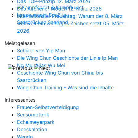
Das TOP-Prinzip
12. März 2026
Das Aachener Modell
12. März 2026
Internationaler Frauentag: Warum der 8. März
weltweit ein wichtiges Zeichen setzt
05. März
2026
Meistgelesen
Schüler von Yip Man
Die Wing Chun Geschichte der Linie Ip Man
Ng Mui Alias Wu Mei
Geschichte Wing Chun von China bis
Saarbrücken
Wing Chun Training - Was sind die Inhalte
Interessantes
Frauen-Selbstverteidigung
Sensomotorik
Echelmeyerpark
Deeskalation
Wendo