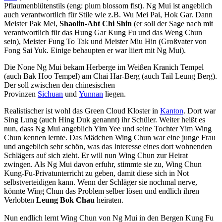
Pflaumenblütenstils (eng: plum blossom fist). Ng Mui ist angeblich
auch verantwortlich für Stile wie z.B. Wu Mei Pai, Hok Gar. Dann
Meister Pak Mei,
Shaolin-Abt Chi Shin
(er soll der Sage nach mit
verantwortlich für das Hung Gar Kung Fu und das Weng Chun
sein), Meister Fung To Tak und Meister Miu Hin (Großvater von
Fong Sai Yuk. Einige behaupten er war liiert mit Ng Mui).
Die None Ng Mui bekam Herberge im Weißen Kranich Tempel
(auch Bak Hoo Tempel) am Chai Har-Berg (auch Tail Leung Berg).
Der soll zwischen den chinesischen
Provinzen
Sichuan
und
Yunnan
liegen.
Realistischer ist wohl das Green Cloud Kloster in
Kanton
. Dort war
Sing Lung (auch Hing Duk genannt) ihr Schüler. Weiter heißt es
nun, dass Ng Mui angeblich Yim Yee und seine Tochter Yim Wing
Chun kennen lernte. Das Mädchen Wing Chun war eine junge Frau
und angeblich sehr schön, was das Interesse eines dort wohnenden
Schlägers auf sich zieht. Er will nun Wing Chun zur Heirat
zwingen. Als Ng Mui davon erfuhr, stimmte sie zu, Wing Chun
Kung-Fu-Privatunterricht zu geben, damit diese sich in Not
selbstverteidigen kann. Wenn der Schläger sie nochmal nerve,
könnte Wing Chun das Problem selber lösen und endlich ihren
Verlobten
Leung Bok Chau
heiraten.
Nun endlich lernt Wing Chun von Ng Mui in den Bergen Kung Fu