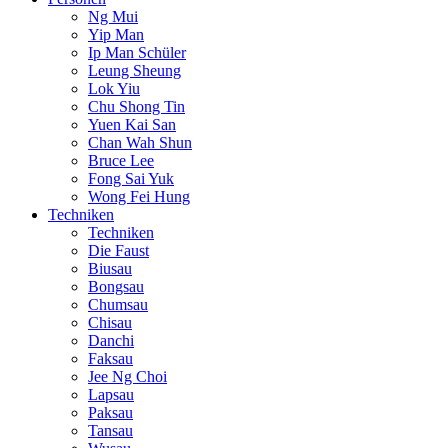
Ng Mui
Yip Man
Ip Man Schüler
Leung Sheung
Lok Yiu
Chu Shong Tin
Yuen Kai San
Chan Wah Shun
Bruce Lee
Fong Sai Yuk
Wong Fei Hung
Techniken
Techniken
Die Faust
Biusau
Bongsau
Chumsau
Chisau
Danchi
Faksau
Jee Ng Choi
Lapsau
Paksau
Tansau