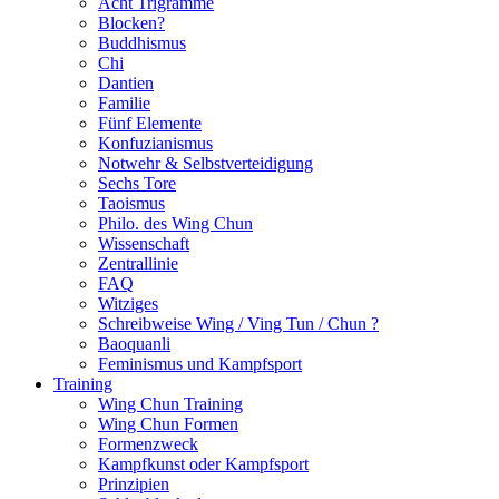
Acht Trigramme
Blocken?
Buddhismus
Chi
Dantien
Familie
Fünf Elemente
Konfuzianismus
Notwehr & Selbstverteidigung
Sechs Tore
Taoismus
Philo. des Wing Chun
Wissenschaft
Zentrallinie
FAQ
Witziges
Schreibweise Wing / Ving Tun / Chun ?
Baoquanli
Feminismus und Kampfsport
Training
Wing Chun Training
Wing Chun Formen
Formenzweck
Kampfkunst oder Kampfsport
Prinzipien