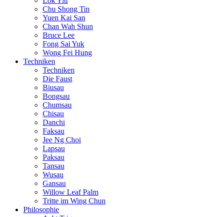
Lok Yiu
Chu Shong Tin
Yuen Kai San
Chan Wah Shun
Bruce Lee
Fong Sai Yuk
Wong Fei Hung
Techniken
Techniken
Die Faust
Biusau
Bongsau
Chumsau
Chisau
Danchi
Faksau
Jee Ng Choi
Lapsau
Paksau
Tansau
Wusau
Gansau
Willow Leaf Palm
Tritte im Wing Chun
Philosophie