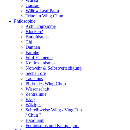
Wusau
Gansau
Willow Leaf Palm
Tritte im Wing Chun
Philosophie
Acht Trigramme
Blocken?
Buddhismus
Chi
Dantien
Familie
Fünf Elemente
Konfuzianismus
Notwehr & Selbstverteidigung
Sechs Tore
Taoismus
Philo. des Wing Chun
Wissenschaft
Zentrallinie
FAQ
Witziges
Schreibweise Wing / Ving Tun
/ Chun ?
Baoquanli
Feminismus und Kampfsport