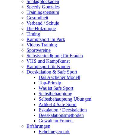
Schlagblockaden
Speedy Gonzales
Trainingspensum
Gesundheit
Verband / Schule
Die Holzpuppe
Timing
Kampfsport im Park
Videos Training
Sportvereine
Selbstverteidigung für Frauen
VHS und Kampfkunst
Kampfsport für Kinder
Deeskalation & Safe Sport
Das Aachener Modell
Top-Prinzip
Was ist Safe Sport
Selbstbehauptung
Selbstbehauptung Übungen
Artikel 4 Safe Sport
Eskalation / Deeskalation
Deeskalationsmethoden
Gewalt an Frauen
Erfahrungen
Echelmeyerpark