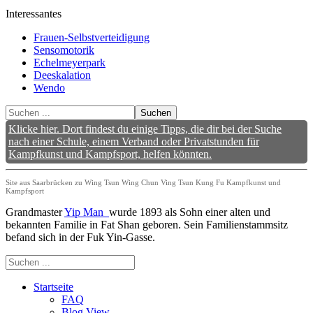
Interessantes
Frauen-Selbstverteidigung
Sensomotorik
Echelmeyerpark
Deeskalation
Wendo
Suchen
Klicke hier. Dort findest du einige Tipps, die dir bei der Suche
nach einer Schule, einem Verband oder Privatstunden für
Kampfkunst und Kampfsport, helfen könnten.
Site aus Saarbrücken zu Wing Tsun Wing Chun Ving Tsun Kung Fu Kampfkunst und
Kampfsport
Grandmaster
Yip Man
wurde 1893 als Sohn einer alten und
bekannten Familie in Fat Shan geboren. Sein Familienstammsitz
befand sich in der Fuk Yin-Gasse.
Startseite
FAQ
Blog View