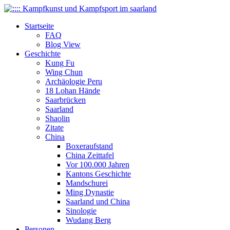
Startseite
FAQ
Blog View
Geschichte
Kung Fu
Wing Chun
Archäologie Peru
18 Lohan Hände
Saarbrücken
Saarland
Shaolin
Zitate
China
Boxeraufstand
China Zeittafel
Vor 100.000 Jahren
Kantons Geschichte
Mandschurei
Ming Dynastie
Saarland und China
Sinologie
Wudang Berg
Personen