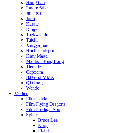
Hung Gar
Innere Stile
Jiu Jitsu
Judo
Karate
Ringen
Taekwondo
Taichi
Xingyiquan
Hochschulsport
Krav Maga
Mantis - Tong Long
Tierstile
Capoeira
BJJ und MMA
Qi Gong
Wendo
Medien
Film Ip Man
Film Flying Dragons
Film Prodigal Son
Spiele
Bruce Lee
Ninja
Fist II