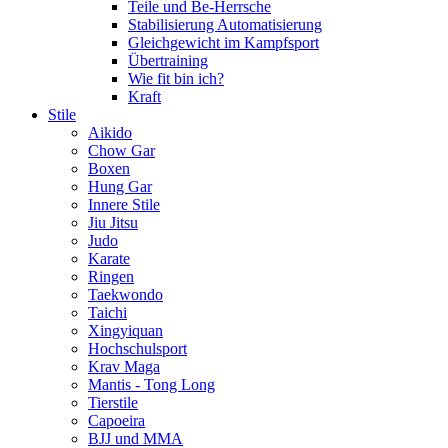
Teile und Be-Herrsche
Stabilisierung Automatisierung
Gleichgewicht im Kampfsport
Übertraining
Wie fit bin ich?
Kraft
Stile
Aikido
Chow Gar
Boxen
Hung Gar
Innere Stile
Jiu Jitsu
Judo
Karate
Ringen
Taekwondo
Taichi
Xingyiquan
Hochschulsport
Krav Maga
Mantis - Tong Long
Tierstile
Capoeira
BJJ und MMA