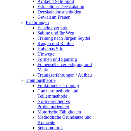
Artikel 4 Safe Sport
Eskalation / Deeskalation
Deeskalationsmethoden
Gewalt an Frauen
Erfahrungen
Echelmeyerpark
Sabine und Ihr Weg
Training nach Jürgen Seydel
Ringen und Raufen
Habemas Sifu
Umwege
Formen und Sparring
Frauenselbstverteidigung und
Maria
Trainigserfahrungen / Aufbau
Trainingstheorie
Funktionelles Training
Ganzlernmethode und
Teillernmethode
Normorientiert vs
Problemorientiert
Motorische Fähigkeiten
Methodische Grundsätze und
Konzepte
Sensomotorik