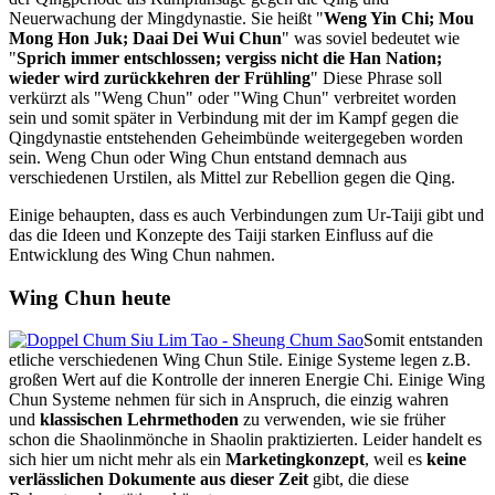
Neuerwachung der Mingdynastie. Sie heißt "
Weng Yin Chi; Mou
Mong Hon Juk; Daai Dei Wui Chun
" was soviel bedeutet wie
"
Sprich immer entschlossen; vergiss nicht die Han Nation;
wieder wird zurückkehren der Frühling
" Diese Phrase soll
verkürzt als "Weng Chun" oder "Wing Chun" verbreitet worden
sein und somit später in Verbindung mit der im Kampf gegen die
Qingdynastie entstehenden Geheimbünde weitergegeben worden
sein. Weng Chun oder Wing Chun entstand demnach aus
verschiedenen Urstilen, als Mittel zur Rebellion gegen die Qing.
Einige behaupten, dass es auch Verbindungen zum Ur-Taiji gibt und
das die Ideen und Konzepte des Taiji starken Einfluss auf die
Entwicklung des Wing Chun nahmen.
Wing Chun heute
Somit entstanden
etliche verschiedenen Wing Chun Stile. Einige Systeme legen z.B.
großen Wert auf die Kontrolle der inneren Energie Chi. Einige Wing
Chun Systeme nehmen für sich in Anspruch, die einzig wahren
und
klassischen Lehrmethoden
zu verwenden, wie sie früher
schon die Shaolinmönche in Shaolin praktizierten. Leider handelt es
sich hier um nicht mehr als ein
Marketingkonzept
, weil es
keine
verlässlichen Dokumente aus dieser Zeit
gibt, die diese