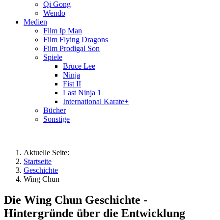
Qi Gong
Wendo
Medien
Film Ip Man
Film Flying Dragons
Film Prodigal Son
Spiele
Bruce Lee
Ninja
Fist II
Last Ninja 1
International Karate+
Bücher
Sonstige
Aktuelle Seite:
Startseite
Geschichte
Wing Chun
Die Wing Chun Geschichte -
Hintergründe über die Entwicklung