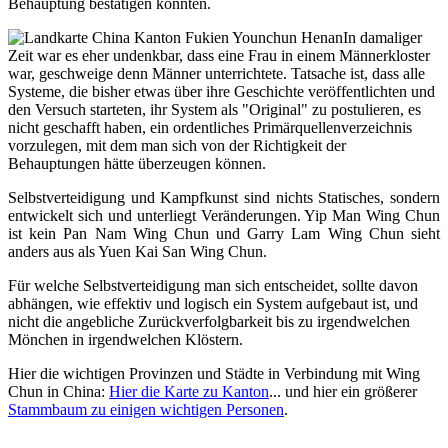
Behauptung bestätigen könnten.
In damaliger
Zeit war es eher undenkbar, dass eine Frau in einem Männerkloster
war, geschweige denn Männer unterrichtete. Tatsache ist, dass alle
Systeme, die bisher etwas über ihre Geschichte veröffentlichten und
den Versuch starteten, ihr System als "Original" zu postulieren, es
nicht geschafft haben, ein ordentliches Primärquellenverzeichnis
vorzulegen, mit dem man sich von der Richtigkeit der
Behauptungen hätte überzeugen können.
Selbstverteidigung und Kampfkunst sind nichts Statisches, sondern
entwickelt sich und unterliegt Veränderungen. Yip Man Wing Chun
ist kein Pan Nam Wing Chun und Garry Lam Wing Chun sieht
anders aus als Yuen Kai San Wing Chun.
Für welche S
elbstverteidigung
man sich entscheidet, sollte davon
abhängen, wie effektiv und logisch ein System aufgebaut ist, und
nicht die angebliche Zurückverfolgbarkeit bis zu irgendwelchen
Mönchen in irgendwelchen Klöstern.
Hier die wichtigen Provinzen und Städte in Verbindung mit Wing
Chun in China:
Hier die Karte zu Kanton
... und hier ein größerer
Stammbaum zu einigen wichtigen Personen
.