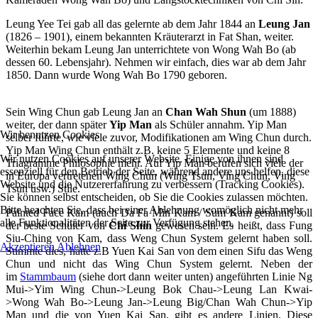
Leung Yee Tei gab all das gelernte ab dem Jahr 1844 an
Leung Jan
(1826 – 1901), einem bekannten Kräuterarzt in Fat Shan, weiter.
Weiterhin bekam Leung Jan unterrichtete von Wong Wah Bo (ab
dessen 60. Lebensjahr). Nehmen wir einfach, dies war ab dem Jahr
1850. Dann wurde Wong Wah Bo 1790 geboren.
Sein Wing Chun gab Leung Jan an
Chan Wah Shun
(um 1888)
weiter, der dann später
Yip Man
als Schüler annahm. Yip Man
Wir benutzen Cookies
selber führte, wie viele zuvor, Modifikationen am Wing Chun durch.
Yip Man Wing Chun enthält z.B. keine 5 Elemente und keine 8
Wir nutzen Cookies auf unserer Website. Einige von ihnen sind
Triagramme Philosophie mehr. Auf Yip Man berufen sich viele der
essenziell für den Betrieb der Seite, während andere uns helfen, diese
in Europa vertretenen Wing Chun (Wing Tsun, Ving Chun, Ving
Website und die Nutzererfahrung zu verbessern (Tracking Cookies).
Tsun usw.) Stile.
Sie können selbst entscheiden, ob Sie die Cookies zulassen möchten.
Bitte beachten Sie, dass bei einer Ablehnung womöglich nicht mehr
Painted Face Kam (auch Da Fa Min Kam / Sum Kam genannt) soll
alle Funktionalitäten der Seite zur Verfügung stehen.
der beste Schüler von
Chi Shin
gewesen sein. Es heißt, dass Fung
Siu-Ching von Kam, dass Weng Chun System gelernt haben soll.
Akzeptieren
Ablehnen
Stimmte dies, hätte z.B Yuen Kai San von dem einen Sifu das Weng
Chun und nicht das Wing Chun System gelernt. Neben der
im
Stammbaum
(siehe dort dann weiter unten) angeführten Linie Ng
Mui->Yim Wing Chun->Leung Bok Chau->Leung Lan Kwai-
>Wong Wah Bo->Leung Jan->Leung Big/Chan Wah Chun->Yip
Man und die von Yuen Kai San, gibt es andere Linien. Diese