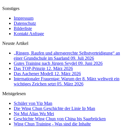
Sonstiges
Impressum
Datenschutz
Bilderliste
Kontakt Anfrage
Neuste Artikel
„Ringen, Raufen und altersgerechte Selbstverteidigung“ an
einer Grundschule im Saarland
09. Juli 2026
Gutes Training nach Jürgen Seydel
09. Juni 2026
Das TOP-Prinzip
12. März 2026
Das Aachener Modell
12. März 2026
Internationaler Frauentag: Warum der 8. März weltweit ein
wichtiges Zeichen setzt
05. März 2026
Meistgelesen
Schüler von Yip Man
Die Wing Chun Geschichte der Linie Ip Man
Ng Mui Alias Wu Mei
Geschichte Wing Chun von China bis Saarbrücken
Wing Chun Training - Was sind die Inhalte