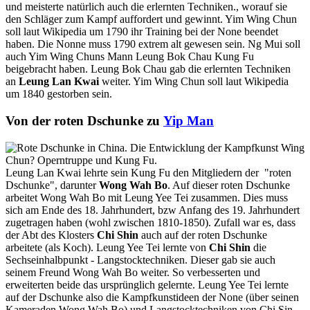
und meisterte natürlich auch die erlernten Techniken., worauf sie
den Schläger zum Kampf auffordert und gewinnt. Yim Wing Chun
soll laut Wikipedia um 1790 ihr Training bei der None beendet
haben. Die Nonne muss 1790 extrem alt gewesen sein. Ng Mui soll
auch Yim Wing Chuns Mann Leung Bok Chau Kung Fu
beigebracht haben. Leung Bok Chau gab die erlernten Techniken
an
Leung Lan Kwai
weiter. Yim Wing Chun soll laut Wikipedia
um 1840 gestorben sein.
Von der roten Dschunke zu
Yip Man
Leung Lan Kwai lehrte sein Kung Fu den Mitgliedern der "roten
Dschunke", darunter
Wong Wah Bo
. Auf dieser roten Dschunke
arbeitet Wong Wah Bo mit Leung Yee Tei zusammen. Dies muss
sich am Ende des 18. Jahrhundert, bzw Anfang des 19. Jahrhundert
zugetragen haben (wohl zwischen 1810-1850). Zufall war es, dass
der Abt des Klosters
Chi Shin
auch auf der roten Dschunke
arbeitete (als Koch). Leung Yee Tei lernte von
Chi Shin
die
Sechseinhalbpunkt - Langstocktechniken. Dieser gab sie auch
seinem Freund Wong Wah Bo weiter. So verbesserten und
erweiterten beide das ursprünglich gelernte. Leung Yee Tei lernte
auf der Dschunke also die Kampfkunstideen der None (über seinen
Kameraden Wong Wah Bo) und Langstocktechniken von Chi Sin.