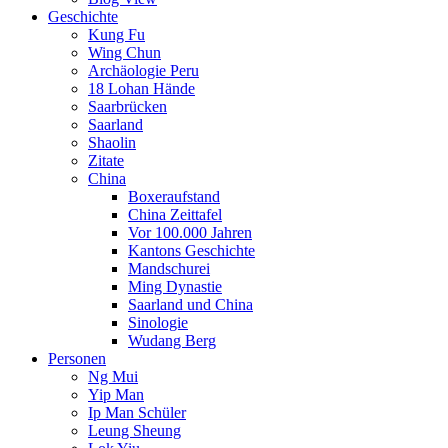
Geschichte
Kung Fu
Wing Chun
Archäologie Peru
18 Lohan Hände
Saarbrücken
Saarland
Shaolin
Zitate
China
Boxeraufstand
China Zeittafel
Vor 100.000 Jahren
Kantons Geschichte
Mandschurei
Ming Dynastie
Saarland und China
Sinologie
Wudang Berg
Personen
Ng Mui
Yip Man
Ip Man Schüler
Leung Sheung