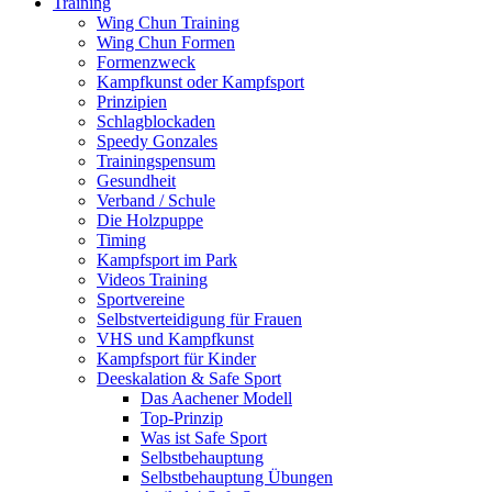
Training
Wing Chun Training
Wing Chun Formen
Formenzweck
Kampfkunst oder Kampfsport
Prinzipien
Schlagblockaden
Speedy Gonzales
Trainingspensum
Gesundheit
Verband / Schule
Die Holzpuppe
Timing
Kampfsport im Park
Videos Training
Sportvereine
Selbstverteidigung für Frauen
VHS und Kampfkunst
Kampfsport für Kinder
Deeskalation & Safe Sport
Das Aachener Modell
Top-Prinzip
Was ist Safe Sport
Selbstbehauptung
Selbstbehauptung Übungen