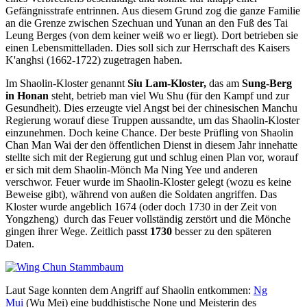
Gefängnisstrafe entrinnen. Aus diesem Grund zog die ganze Familie
an die Grenze zwischen Szechuan und Yunan an den Fuß des Tai
Leung Berges (von dem keiner weiß wo er liegt). Dort betrieben sie
einen Lebensmittelladen. Dies soll sich zur Herrschaft des Kaisers
K'anghsi (1662-1722) zugetragen haben.
Im Shaolin-Kloster genannt
Siu Lam-Kloster,
das am
Sung-Berg
in Honan
steht, betrieb man viel Wu Shu (für den Kampf und zur
Gesundheit). Dies erzeugte viel Angst bei der chinesischen Manchu
Regierung worauf diese Truppen aussandte, um das Shaolin-Kloster
einzunehmen. Doch keine Chance. Der beste Prüfling von Shaolin
Chan Man Wai der den öffentlichen Dienst in diesem Jahr innehatte
stellte sich mit der Regierung gut und schlug einen Plan vor, worauf
er sich mit dem Shaolin-Mönch Ma Ning Yee und anderen
verschwor. Feuer wurde im Shaolin-Kloster gelegt (wozu es keine
Beweise gibt), während von außen die Soldaten angriffen. Das
Kloster wurde angeblich 1674 (oder doch 1730 in der Zeit von
Yongzheng) durch das Feuer vollständig zerstört und die Mönche
gingen ihrer Wege. Zeitlich passt
1730
besser zu den späteren
Daten.
Laut Sage konnten dem Angriff auf Shaolin entkommen:
Ng
Mui
(Wu Mei)
eine buddhistische None und Meisterin des