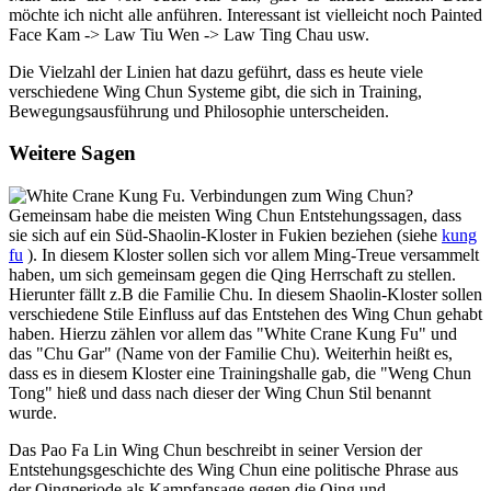
möchte ich nicht alle anführen. Interessant ist vielleicht noch Painted
Face Kam -> Law Tiu Wen -> Law Ting Chau usw.
Die Vielzahl der Linien hat dazu geführt, dass es heute viele
verschiedene Wing Chun Systeme gibt, die sich in Training,
Bewegungsausführung und Philosophie unterscheiden.
Weitere Sagen
Gemeinsam habe die meisten Wing Chun Entstehungssagen, dass
sie sich auf ein Süd-Shaolin-Kloster in Fukien beziehen (siehe
kung
fu
). In diesem Kloster sollen sich vor allem Ming-Treue versammelt
haben, um sich gemeinsam gegen die Qing Herrschaft zu stellen.
Hierunter fällt z.B die Familie Chu. In diesem Shaolin-Kloster sollen
verschiedene Stile Einfluss auf das Entstehen des Wing Chun gehabt
haben. Hierzu zählen vor allem das "White Crane Kung Fu" und
das "Chu Gar" (Name von der Familie Chu). Weiterhin heißt es,
dass es in diesem Kloster eine Trainingshalle gab, die "Weng Chun
Tong" hieß und dass nach dieser der Wing Chun Stil benannt
wurde.
Das Pao Fa Lin Wing Chun beschreibt in seiner Version der
Entstehungsgeschichte des Wing Chun eine politische Phrase aus
der Qingperiode als Kampfansage gegen die Qing und