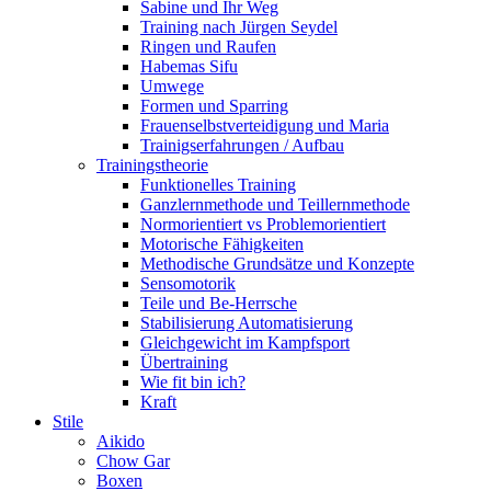
Sabine und Ihr Weg
Training nach Jürgen Seydel
Ringen und Raufen
Habemas Sifu
Umwege
Formen und Sparring
Frauenselbstverteidigung und Maria
Trainigserfahrungen / Aufbau
Trainingstheorie
Funktionelles Training
Ganzlernmethode und Teillernmethode
Normorientiert vs Problemorientiert
Motorische Fähigkeiten
Methodische Grundsätze und Konzepte
Sensomotorik
Teile und Be-Herrsche
Stabilisierung Automatisierung
Gleichgewicht im Kampfsport
Übertraining
Wie fit bin ich?
Kraft
Stile
Aikido
Chow Gar
Boxen