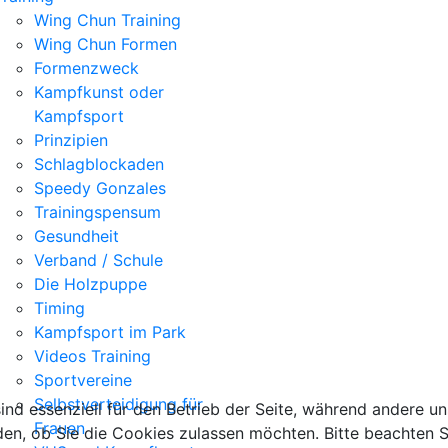
Wing Chun Training
Wing Chun Formen
Formenzweck
Kampfkunst oder
Kampfsport
Prinzipien
Schlagblockaden
Speedy Gonzales
Trainingspensum
Gesundheit
Verband / Schule
Die Holzpuppe
Timing
Kampfsport im Park
Videos Training
Sportvereine
Selbstverteidigung für
ind essenziell für den Betrieb der Seite, während andere u
Frauen
den, ob Sie die Cookies zulassen möchten. Bitte beachten S