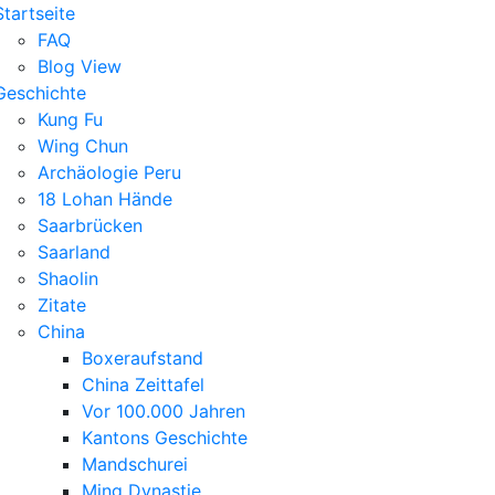
Startseite
FAQ
Blog View
Geschichte
Kung Fu
Wing Chun
Archäologie Peru
18 Lohan Hände
Saarbrücken
Saarland
Shaolin
Zitate
China
Boxeraufstand
China Zeittafel
Vor 100.000 Jahren
Kantons Geschichte
Mandschurei
Ming Dynastie