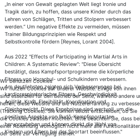
„In einer von Gewalt geplagten Welt liegt Ironie und
Tragik darin, zu hoffen, dass unsere Kinder durch das
Lehren von Schlägen, Tritten und Stolpern verbessert
werden.“ Um negative Effekte zu vermeiden, müssen
Trainer Bildungsprinzipien wie Respekt und
Selbstkontrolle fördern [Reynes, Lorant 2004].
Aus 2022 "Effects of Participating in Martial Arts in
Children: A Systematic Review": "Diese Übersicht
bestätigt, dass Kampfsportprogramme die körperliche
Fitness von Vorschul- und Schulkindern verbessern.
Wir benutzen Cookies
Am deutlichsten zeigten sich Verbesserungen bei
Wir nutzen Cookies auf unserer Website. Einige von ihnen
kardiorespiratorischer Fitness, Geschwindigkeit,
sind essenziell für den Betrieb der Seite, während andere u
Agilität, Kraft, Flexibilität, Koordination und
helfen, diese Website und die Nutzererfahrung zu verbesse
Gleichgewicht. Diese Ergebnisse sind wertvoll, um die
(Tracking Cookies). Sie können selbst entscheiden, ob Sie
positiven Aspekte von Budō-Kampfsportarten
die Cookies zulassen möchten. Bitte beachten Sie, dass be
hervorzuheben und können direkt die Wahl von
einer Ablehnung womöglich nicht mehr alle Funktionalitäte
Kindern und Eltern bei der Sportart beeinflussen."
der Seite zur Verfügung stehen.