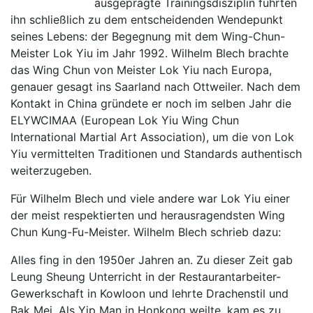
ausgeprägte Trainingsdisziplin führten
ihn schließlich zu dem entscheidenden Wendepunkt
seines Lebens: der Begegnung mit dem Wing-Chun-
Meister Lok Yiu im Jahr 1992. Wilhelm Blech brachte
das Wing Chun von Meister Lok Yiu nach Europa,
genauer gesagt ins Saarland nach Ottweiler. Nach dem
Kontakt in China gründete er noch im selben Jahr die
ELYWCIMAA (European Lok Yiu Wing Chun
International Martial Art Association), um die von Lok
Yiu vermittelten Traditionen und Standards authentisch
weiterzugeben.
Für Wilhelm Blech und viele andere war Lok Yiu einer
der meist respektierten und herausragendsten Wing
Chun Kung-Fu-Meister. Wilhelm Blech schrieb dazu:
Alles fing in den 1950er Jahren an. Zu dieser Zeit gab
Leung Sheung Unterricht in der Restaurantarbeiter-
Gewerkschaft in Kowloon und lehrte Drachenstil und
Bak Mei. Als Yip Man in Honkong weilte, kam es zu