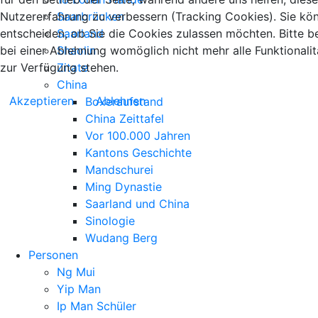
Nutzererfahrung zu verbessern (Tracking Cookies). Sie kö
Saarbrücken
entscheiden, ob Sie die Cookies zulassen möchten. Bitte b
Saarland
bei einer Ablehnung womöglich nicht mehr alle Funktionalit
Shaolin
zur Verfügung stehen.
Zitate
China
Akzeptieren
Ablehnen
Boxeraufstand
China Zeittafel
Vor 100.000 Jahren
Kantons Geschichte
Mandschurei
Ming Dynastie
Saarland und China
Sinologie
Wudang Berg
Personen
Ng Mui
Yip Man
Ip Man Schüler