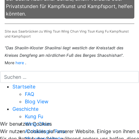
Privatstunden für Kampfkunst und Kampfsport, helfen
könnten.
Site aus Saarbrücken zu Wing Tsun Wing Chun Ving Tsun Kung Fu Kampfkunst
und Kampfsport
"Das Shaolin-Kloster Shaolinsi liegt westlich der Kreisstadt des
Kreises Dengfeng am nördlichen Fuß des Berges Shaoshishan
".
More
here
.
Startseite
FAQ
Blog View
Geschichte
Kung Fu
Wir benutzen Cookies
Wing Chun
Wir nutzen Cookies auf unserer Website. Einige von ihnen s
Archäologie Peru
für den Betrieb der Seite, während andere uns helfen, dies
18 Lohan Hände