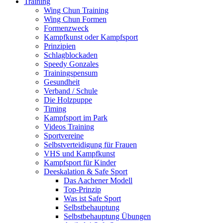
Training
Wing Chun Training
Wing Chun Formen
Formenzweck
Kampfkunst oder Kampfsport
Prinzipien
Schlagblockaden
Speedy Gonzales
Trainingspensum
Gesundheit
Verband / Schule
Die Holzpuppe
Timing
Kampfsport im Park
Videos Training
Sportvereine
Selbstverteidigung für Frauen
VHS und Kampfkunst
Kampfsport für Kinder
Deeskalation & Safe Sport
Das Aachener Modell
Top-Prinzip
Was ist Safe Sport
Selbstbehauptung
Selbstbehauptung Übungen