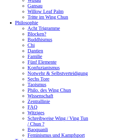
Wusau
Gansau
Willow Leaf Palm
Tritte im Wing Chun
Philosophie
Acht Trigramme
Blocken?
Buddhismus
Chi
Dantien
Familie
Fünf Elemente
Konfuzianismus
Notwehr & Selbstverteidigung
Sechs Tore
Taoismus
Philo. des Wing Chun
Wissenschaft
Zentrallinie
FAQ
Witziges
Schreibweise Wing / Ving Tun
/ Chun ?
Baoquanli
Feminismus und Kampfsport