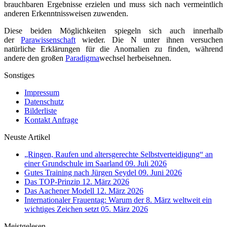
brauchbaren Ergebnisse erzielen und muss sich nach vermeintlich
anderen Erkenntnissweisen zuwenden.
Diese beiden Möglichkeiten spiegeln sich auch innerhalb
der
Parawissenschaft
wieder. Die N unter ihnen versuchen
natürliche Erklärungen für die Anomalien zu finden, während
andere den großen
Paradigma
wechsel herbeisehnen.
Sonstiges
Impressum
Datenschutz
Bilderliste
Kontakt Anfrage
Neuste Artikel
„Ringen, Raufen und altersgerechte Selbstverteidigung“ an
einer Grundschule im Saarland
09. Juli 2026
Gutes Training nach Jürgen Seydel
09. Juni 2026
Das TOP-Prinzip
12. März 2026
Das Aachener Modell
12. März 2026
Internationaler Frauentag: Warum der 8. März weltweit ein
wichtiges Zeichen setzt
05. März 2026
Meistgelesen