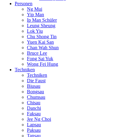
Personen
Ng Mui
Yip Man
Ip Man Schüler
Leung Sheung
Lok Yiu
Chu Shong Tin
Yuen Kai San
Chan Wah Shun
Bruce Lee
Fong Sai Yuk
Wong Fei Hung
Techniken
Techniken
Die Faust
Biusau
Bongsau
Chumsau
Chisau
Danchi
Faksau
Jee Ng Choi
Lapsau
Paksau
Tansau