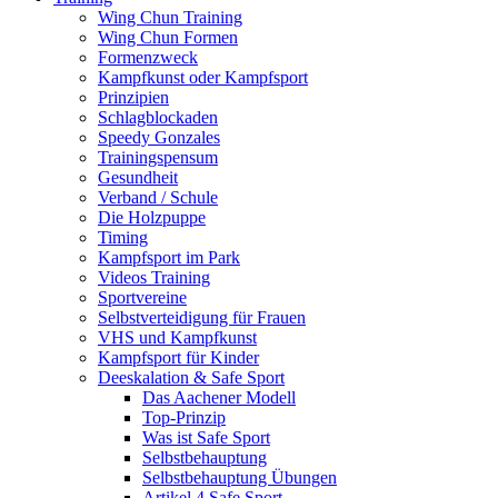
Wing Chun Training
Wing Chun Formen
Formenzweck
Kampfkunst oder Kampfsport
Prinzipien
Schlagblockaden
Speedy Gonzales
Trainingspensum
Gesundheit
Verband / Schule
Die Holzpuppe
Timing
Kampfsport im Park
Videos Training
Sportvereine
Selbstverteidigung für Frauen
VHS und Kampfkunst
Kampfsport für Kinder
Deeskalation & Safe Sport
Das Aachener Modell
Top-Prinzip
Was ist Safe Sport
Selbstbehauptung
Selbstbehauptung Übungen
Artikel 4 Safe Sport