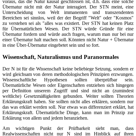
voraus, das die Natur kausal geschlossen ist, d.h. dass eine solche
Übernatur nicht mit der Natur interagiert. Der STN meint, eine
Unterscheidung von Welt immanenten und transzendenten
Bereichen sei sinnlos, weil der der Begriff "Welt" oder "Kosmos"
zu verstehen sei als "alles was existiert. Der STN hat keinen Platz
für Übernatürlichen Wesen. Der STN würde Gründe für eine
Übernatur fordern und würde auch fragen, warum man nur bei nur
einer Übernatur halt machen soll. Könnten nicht Natur + Übernatur
in eine Über-Übernatur eingebetet sein und so fort.
Wissenschaft, Naturalismus und Paranormales
Der N ist für die Wissenschaft keine beliebiege Setzung, sondern er
wird gleichsam von deren methodologischen Prinzipien erzwungen.
Wissenschaftliche Hypothesen sollten überprüfbar sein.
Übernatürliche Wesen oder Eigenschaften entziehen sich hingegen
per Definition unserem Zugriff und sind nicht an (zumindest
weltliche) Gesetzmäßigkeiten gebunden. Weiter sollten Theorien
Erklärungskraft haben. Sie sollten nicht alles erklären, sondern nur
das was erklärt werden soll. Nur etwas was differenziert erklärt, hat
Erklärungskraft. Übernatürliche Dinge, kann man im Prinzip zur
Erklärung von allem und jedem heranziehen.
Am wichtigen Punkt der Prüfbarkeit sieht man, dass
Realwissenschaften nicht nur N sind im Hinblick auf ihren