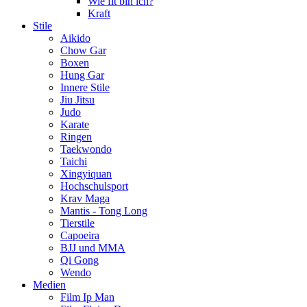
Wie fit bin ich?
Kraft
Stile
Aikido
Chow Gar
Boxen
Hung Gar
Innere Stile
Jiu Jitsu
Judo
Karate
Ringen
Taekwondo
Taichi
Xingyiquan
Hochschulsport
Krav Maga
Mantis - Tong Long
Tierstile
Capoeira
BJJ und MMA
Qi Gong
Wendo
Medien
Film Ip Man