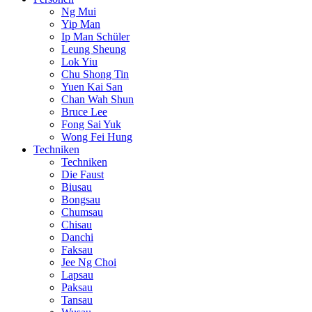
Ng Mui
Yip Man
Ip Man Schüler
Leung Sheung
Lok Yiu
Chu Shong Tin
Yuen Kai San
Chan Wah Shun
Bruce Lee
Fong Sai Yuk
Wong Fei Hung
Techniken
Techniken
Die Faust
Biusau
Bongsau
Chumsau
Chisau
Danchi
Faksau
Jee Ng Choi
Lapsau
Paksau
Tansau