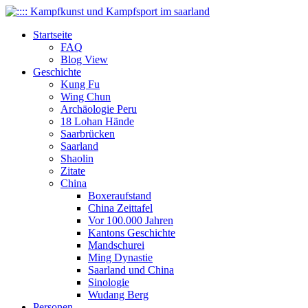
Startseite
FAQ
Blog View
Geschichte
Kung Fu
Wing Chun
Archäologie Peru
18 Lohan Hände
Saarbrücken
Saarland
Shaolin
Zitate
China
Boxeraufstand
China Zeittafel
Vor 100.000 Jahren
Kantons Geschichte
Mandschurei
Ming Dynastie
Saarland und China
Sinologie
Wudang Berg
Personen