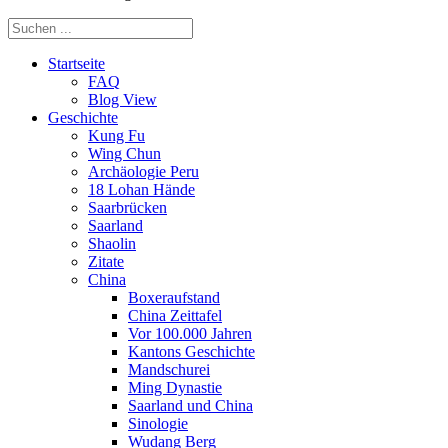
Startseite
FAQ
Blog View
Geschichte
Kung Fu
Wing Chun
Archäologie Peru
18 Lohan Hände
Saarbrücken
Saarland
Shaolin
Zitate
China
Boxeraufstand
China Zeittafel
Vor 100.000 Jahren
Kantons Geschichte
Mandschurei
Ming Dynastie
Saarland und China
Sinologie
Wudang Berg