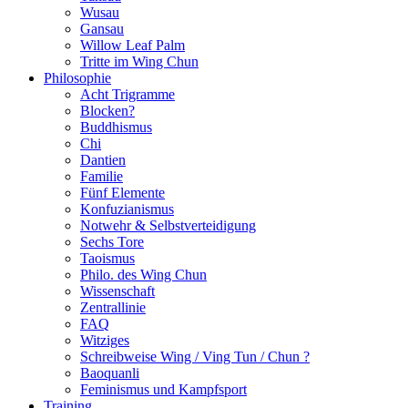
Wusau
Gansau
Willow Leaf Palm
Tritte im Wing Chun
Philosophie
Acht Trigramme
Blocken?
Buddhismus
Chi
Dantien
Familie
Fünf Elemente
Konfuzianismus
Notwehr & Selbstverteidigung
Sechs Tore
Taoismus
Philo. des Wing Chun
Wissenschaft
Zentrallinie
FAQ
Witziges
Schreibweise Wing / Ving Tun / Chun ?
Baoquanli
Feminismus und Kampfsport
Training