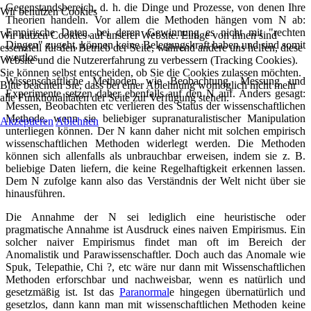
Gegenstandsbereich, d. h. die Dinge und Prozesse, von denen Ihre
Wir benutzen Cookies
Theorien handeln. Vor allem die Methoden hängen vom N ab:
Empirische Daten, bei deren Gewinnung es nicht mit "rechten
Wir nutzen Cookies auf unserer Website. Einige von ihnen sind
Dingen" zugeht, können keine Belegungskraft haben und sind somit
essenziell für den Betrieb der Seite, während andere uns helfen, diese
wertlos.
Website und die Nutzererfahrung zu verbessern (Tracking Cookies).
Sie können selbst entscheiden, ob Sie die Cookies zulassen möchten.
Wissenschaftliche Methoden wie Beobachtung, Messung und
Bitte beachten Sie, dass bei einer Ablehnung womöglich nicht mehr
Experimente setzen daher ebenfalls auf den N auf. Anders gesagt:
alle Funktionalitäten der Seite zur Verfügung stehen.
Messen, Beobachten etc verlieren des Status der wissenschaftlichen
Methode, wenn sie beliebiger supranaturalistischer Manipulation
Akzeptieren
Ablehnen
unterliegen können. Der N kann daher nicht mit solchen empirisch
wissenschaftlichen Methoden widerlegt werden. Die Methoden
können sich allenfalls als unbrauchbar erweisen, indem sie z. B.
beliebige Daten liefern, die keine Regelhaftigkeit erkennen lassen.
Dem N zufolge kann also das Verständnis der Welt nicht über sie
hinausführen.
Die Annahme der N sei lediglich eine heuristische oder
pragmatische Annahme ist Ausdruck eines naiven Empirismus. Ein
solcher naiver Empirismus findet man oft im Bereich der
Anomalistik und Parawissenschaftler. Doch auch das Anomale wie
Spuk, Telepathie, Chi ?, etc wäre nur dann mit Wissenschaftlichen
Methoden erforschbar und nachweisbar, wenn es natürlich und
gesetzmäßig ist. Ist das
Paranormal
e hingegen übernatürlich und
gesetzlos, dann kann man mit wissenschaftlichen Methoden keine