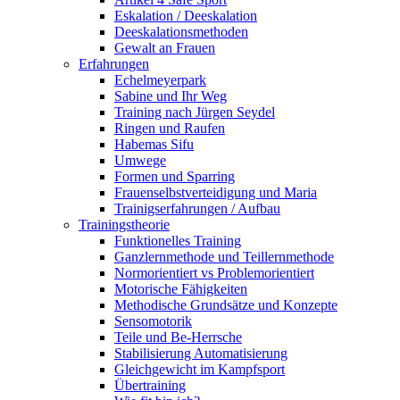
Eskalation / Deeskalation
Deeskalationsmethoden
Gewalt an Frauen
Erfahrungen
Echelmeyerpark
Sabine und Ihr Weg
Training nach Jürgen Seydel
Ringen und Raufen
Habemas Sifu
Umwege
Formen und Sparring
Frauenselbstverteidigung und Maria
Trainigserfahrungen / Aufbau
Trainingstheorie
Funktionelles Training
Ganzlernmethode und Teillernmethode
Normorientiert vs Problemorientiert
Motorische Fähigkeiten
Methodische Grundsätze und Konzepte
Sensomotorik
Teile und Be-Herrsche
Stabilisierung Automatisierung
Gleichgewicht im Kampfsport
Übertraining