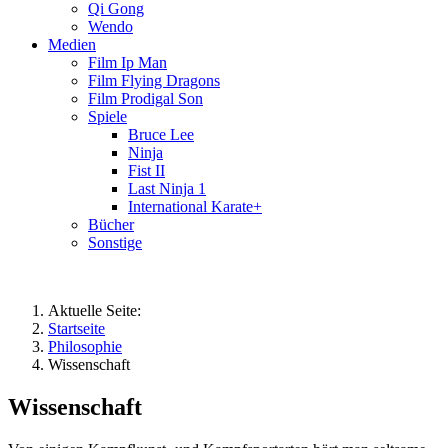
Qi Gong
Wendo
Medien
Film Ip Man
Film Flying Dragons
Film Prodigal Son
Spiele
Bruce Lee
Ninja
Fist II
Last Ninja 1
International Karate+
Bücher
Sonstige
Aktuelle Seite:
Startseite
Philosophie
Wissenschaft
Wissenschaft