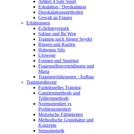
Artikel 4 Safe Sport
Eskalation / Deeskalation
Deeskalationsmethoden
Gewalt an Frauen
Erfahrungen
Echelmeyerpark
Sabine und Ihr Weg
Training nach Jürgen Seydel
Ringen und Raufen
Habemas Sifu
Umwege
Formen und Sparring
Frauenselbstverteidigung und
Maria
Trainigserfahrungen / Aufbau
Trainingstheorie
Funktionelles Training
Ganzlernmethode und
Teillernmethode
Normorientiert vs
Problemorientiert
Motorische Fähigkeiten
Methodische Grundsätze und
Konzepte
Sensomotorik