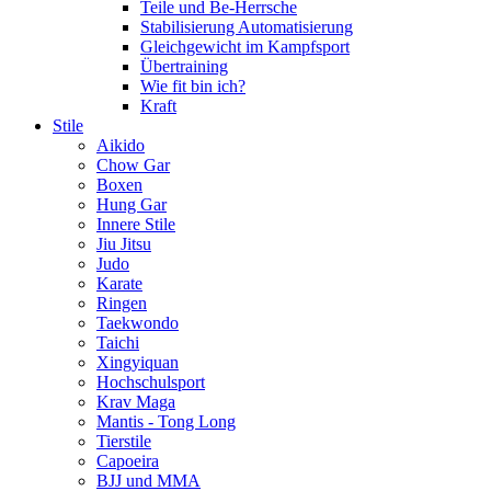
Teile und Be-Herrsche
Stabilisierung Automatisierung
Gleichgewicht im Kampfsport
Übertraining
Wie fit bin ich?
Kraft
Stile
Aikido
Chow Gar
Boxen
Hung Gar
Innere Stile
Jiu Jitsu
Judo
Karate
Ringen
Taekwondo
Taichi
Xingyiquan
Hochschulsport
Krav Maga
Mantis - Tong Long
Tierstile
Capoeira
BJJ und MMA