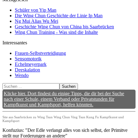
Schüler von Yip Man
Die Wing Chun Geschichte der Linie Ip Man
Ng Mui Alias Wu Mei
Geschichte Wing Chun von China bis Saarbrücken
Wing Chun Training - Was sind die Inhalte
Interessantes
Frauen-Selbstverteidigung
Sensomotorik
Echelmeyerpark
Deeskalation
Wendo
Suchen
Klicke hier. Dort findest du einige Tipps, die dir bei der Suche
nach einer Schule, einem Verband oder Privatstunden für
Kampfkunst und Kampfsport, helfen könnten.
Site aus Saarbrücken zu Wing Tsun Wing Chun Ving Tsun Kung Fu Kampfkunst und
Kampfsport
Konfuzius: "Der Edle verlangt alles von sich selbst, der Primitve
stellt nur Forderungen an andere"