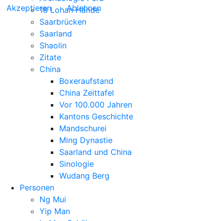
Akzeptieren
Ablehnen
18 Lohan Hände
Saarbrücken
Saarland
Shaolin
Zitate
China
Boxeraufstand
China Zeittafel
Vor 100.000 Jahren
Kantons Geschichte
Mandschurei
Ming Dynastie
Saarland und China
Sinologie
Wudang Berg
Personen
Ng Mui
Yip Man