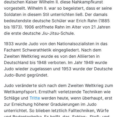
deutschen Kaiser Wilhelm II. diese Nahkampfkunst
vorgestellt. Wilhelm II. war so begeistert, dass er seine
Soldaten in diesem Stil unterrichten ließ. Der damals
bedeutendste deutsche Schüler war Erich Rahn (1885
bis 1973). 1906 eröffnete Rahn im Alter von 21 Jahren
die erste deutsche Jiu-Jitsu-Schule.
1933 wurde Judo von den Nationalsozialisten in das
Fachamt Schwerathletik eingegliedert. Nach dem
Zweiten Weltkrieg wurde es von den Alliierten in
Deutschland bis 1948 verboten. Im Jahr 1949 wurde
Judo wieder zugelassen und 1953 wurde der Deutsche
Judo-Bund gegründet.
Judo veränderte sich nach dem Zweiten Weltkrieg zum
Wettkampfsport. Ernsthaft verletzende Techniken wie
Schläge und
Tritte
werden heute, wenn überhaupt, erst
zur Erreichung höherer Graduierungen im Judo
unterrichtet. So blieben letztlich Falltechniken, Würfe
und Bodentechnike. Es heißt, das Schlag-, Stoß- und