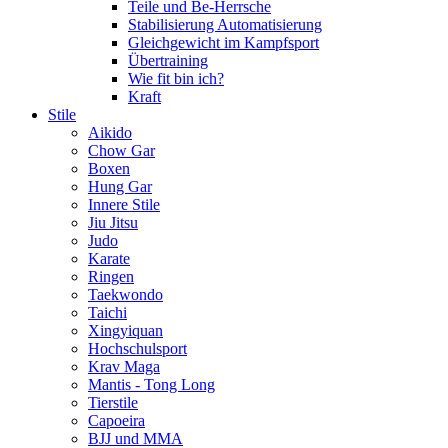
Teile und Be-Herrsche
Stabilisierung Automatisierung
Gleichgewicht im Kampfsport
Übertraining
Wie fit bin ich?
Kraft
Stile
Aikido
Chow Gar
Boxen
Hung Gar
Innere Stile
Jiu Jitsu
Judo
Karate
Ringen
Taekwondo
Taichi
Xingyiquan
Hochschulsport
Krav Maga
Mantis - Tong Long
Tierstile
Capoeira
BJJ und MMA