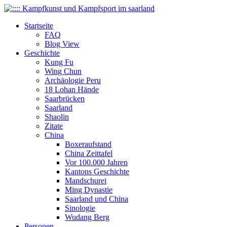
Startseite
FAQ
Blog View
Geschichte
Kung Fu
Wing Chun
Archäologie Peru
18 Lohan Hände
Saarbrücken
Saarland
Shaolin
Zitate
China
Boxeraufstand
China Zeittafel
Vor 100.000 Jahren
Kantons Geschichte
Mandschurei
Ming Dynastie
Saarland und China
Sinologie
Wudang Berg
Personen