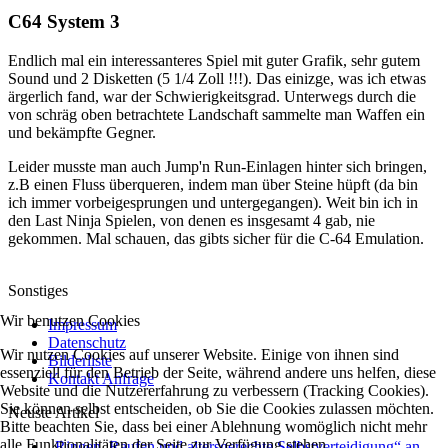
C64 System 3
Endlich mal ein interessanteres Spiel mit guter Grafik, sehr gutem
Sound und 2 Disketten (5 1/4 Zoll !!!). Das einizge, was ich etwas
ärgerlich fand, war der Schwierigkeitsgrad. Unterwegs durch die
von schräg oben betrachtete Landschaft sammelte man Waffen ein
und bekämpfte Gegner.
Leider musste man auch Jump'n Run-Einlagen hinter sich bringen,
z.B einen Fluss überqueren, indem man über Steine hüpft (da bin
ich immer vorbeigesprungen und untergegangen). Weit bin ich in
den Last Ninja Spielen, von denen es insgesamt 4 gab, nie
gekommen. Mal schauen, das gibts sicher für die C-64 Emulation.
Sonstiges
Wir benutzen Cookies
Impressum
Datenschutz
Wir nutzen Cookies auf unserer Website. Einige von ihnen sind
Bilderliste
essenziell für den Betrieb der Seite, während andere uns helfen, diese
Kontakt Anfrage
Website und die Nutzererfahrung zu verbessern (Tracking Cookies).
Sie können selbst entscheiden, ob Sie die Cookies zulassen möchten.
Neuste Artikel
Bitte beachten Sie, dass bei einer Ablehnung womöglich nicht mehr
alle Funktionalitäten der Seite zur Verfügung stehen.
„Ringen, Raufen und altersgerechte Selbstverteidigung“ an