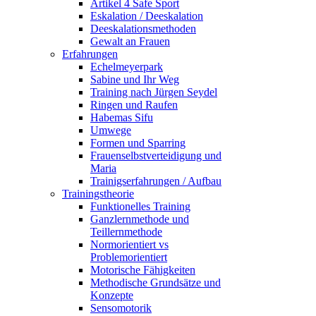
Artikel 4 Safe Sport
Eskalation / Deeskalation
Deeskalationsmethoden
Gewalt an Frauen
Erfahrungen
Echelmeyerpark
Sabine und Ihr Weg
Training nach Jürgen Seydel
Ringen und Raufen
Habemas Sifu
Umwege
Formen und Sparring
Frauenselbstverteidigung und
Maria
Trainigserfahrungen / Aufbau
Trainingstheorie
Funktionelles Training
Ganzlernmethode und
Teillernmethode
Normorientiert vs
Problemorientiert
Motorische Fähigkeiten
Methodische Grundsätze und
Konzepte
Sensomotorik