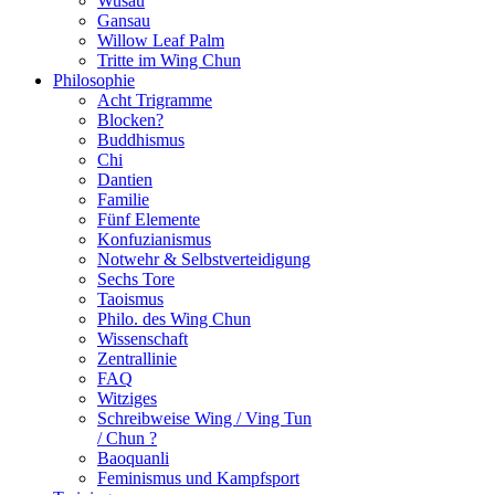
Wusau
Gansau
Willow Leaf Palm
Tritte im Wing Chun
Philosophie
Acht Trigramme
Blocken?
Buddhismus
Chi
Dantien
Familie
Fünf Elemente
Konfuzianismus
Notwehr & Selbstverteidigung
Sechs Tore
Taoismus
Philo. des Wing Chun
Wissenschaft
Zentrallinie
FAQ
Witziges
Schreibweise Wing / Ving Tun
/ Chun ?
Baoquanli
Feminismus und Kampfsport