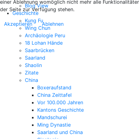
einer Ablehnung womöglich nicht mehr alle Funktionalitäte
Blog View
der Seite zur Verfügung stehen.
Geschichte
Kung Fu
Akzeptieren
Ablehnen
Wing Chun
Archäologie Peru
18 Lohan Hände
Saarbrücken
Saarland
Shaolin
Zitate
China
Boxeraufstand
China Zeittafel
Vor 100.000 Jahren
Kantons Geschichte
Mandschurei
Ming Dynastie
Saarland und China