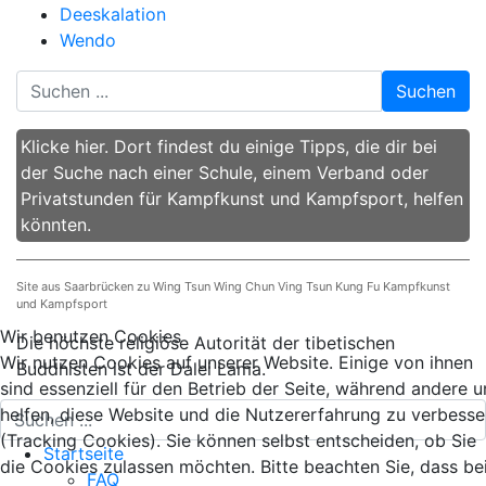
Deeskalation
Wendo
Suchen
Klicke hier. Dort findest du einige Tipps, die dir bei
der Suche nach einer Schule, einem Verband oder
Privatstunden für Kampfkunst und Kampfsport, helfen
könnten.
Site aus Saarbrücken zu Wing Tsun Wing Chun Ving Tsun Kung Fu Kampfkunst
und Kampfsport
Wir benutzen Cookies
Die höchste religiöse Autorität der tibetischen
Wir nutzen Cookies auf unserer Website. Einige von ihnen
Buddhisten ist der Dalei Lama.
sind essenziell für den Betrieb der Seite, während andere u
helfen, diese Website und die Nutzererfahrung zu verbesse
(Tracking Cookies). Sie können selbst entscheiden, ob Sie
Startseite
die Cookies zulassen möchten. Bitte beachten Sie, dass be
FAQ