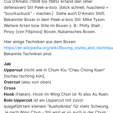
Cus D’Amato (1908 bis 1985) erfand den (eher
defensiven) Stil Peek-a-boo. [blick schnell, huschend +
"boo/kuckuck" - machen.] Siehe auch D'Amato Shift.
Bekannter Boxer in dem Peek-a-boo Stil: Mike Tyson.
Weitere Arten bzw Stile im Boxen z. B.: Philly Shell ,
Pinoy [von Filipinos] Boxen, Kubanisches Boxen.
Hier einige Techniken aus dem Boxen:
https://en.wikipedia.org/wiki/Boxing_styles_and_techniq
Bekannte Techniken sind:
Jab
Uppercut
(nicht wie in Chum Kiu "Chau Chong Kuen"
[tschau tschong kün],
Overcut
(also von oben)
Cross
Hook
(Haken). Hook im Wing Chun ist 勾 also Au Kuen.
Bolo Uppercut
ist ein Uppercut mit zuvor
ausgeführtem kleinem "Ausholkreis" für mehr Schwung.
Je nach Wing Chun - Stil wird er so auch in der Chum