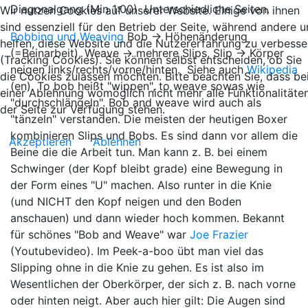
Diagonalgang (Min 1:00) Unterschiedliche Seiten.
Wir nutzen Cookies auf unserer Website. Einige von ihnen
sind essenziell für den Betrieb der Seite, während andere u
Bobbing und Weaving
Bob -> Höhenänderung
helfen, diese Website und die Nutzererfahrung zu verbesse
(=Beinarbeit), Weave -> mehrere Slips, Slip -> Körper
(Tracking Cookies). Sie können selbst entscheiden, ob Sie
neigen links/rechts/vorne/hinten. Siehe auch
Wikipedia
die Cookies zulassen möchten. Bitte beachten Sie, dass be
(en). To bob heißt "wippen", to weave sowas wie
einer Ablehnung womöglich nicht mehr alle Funktionalitäte
"durchschlängeln". Bob and weave wird auch als
der Seite zur Verfügung stehen.
"tänzeln" verstanden. Die meisten der heutigen Boxer
kombinieren Slips und Bobs. Es sind dann vor allem die
Akzeptieren
Ablehnen
Beine die die Arbeit tun. Man kann z. B. bei einem
Schwinger (der Kopf bleibt grade) eine Bewegung in
der Form eines "U" machen. Also runter in die Knie
(und NICHT den Kopf neigen und den Boden
anschauen) und dann wieder hoch kommen. Bekannt
für schönes "Bob and Weave" war
Joe Frazier
(Youtubevideo). Im Peek-a-boo übt man viel das
Slipping ohne in die Knie zu gehen. Es ist also im
Wesentlichen der Oberkörper, der sich z. B. nach vorne
oder hinten neigt. Aber auch hier gilt: Die Augen sind