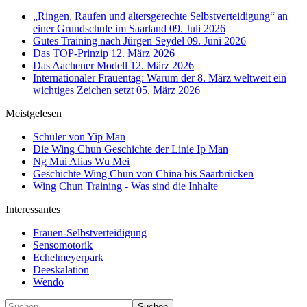
„Ringen, Raufen und altersgerechte Selbstverteidigung“ an
einer Grundschule im Saarland
09. Juli 2026
Gutes Training nach Jürgen Seydel
09. Juni 2026
Das TOP-Prinzip
12. März 2026
Das Aachener Modell
12. März 2026
Internationaler Frauentag: Warum der 8. März weltweit ein
wichtiges Zeichen setzt
05. März 2026
Meistgelesen
Schüler von Yip Man
Die Wing Chun Geschichte der Linie Ip Man
Ng Mui Alias Wu Mei
Geschichte Wing Chun von China bis Saarbrücken
Wing Chun Training - Was sind die Inhalte
Interessantes
Frauen-Selbstverteidigung
Sensomotorik
Echelmeyerpark
Deeskalation
Wendo
Suchen