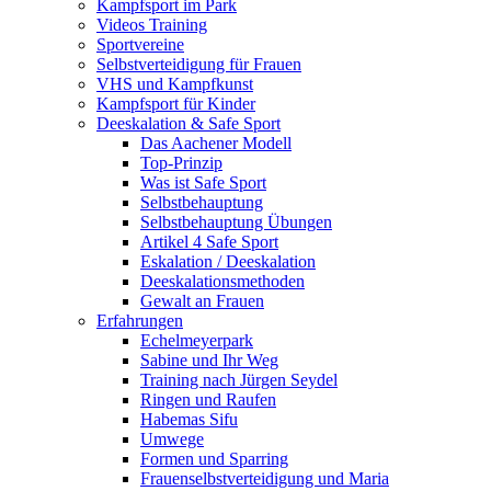
Kampfsport im Park
Videos Training
Sportvereine
Selbstverteidigung für Frauen
VHS und Kampfkunst
Kampfsport für Kinder
Deeskalation & Safe Sport
Das Aachener Modell
Top-Prinzip
Was ist Safe Sport
Selbstbehauptung
Selbstbehauptung Übungen
Artikel 4 Safe Sport
Eskalation / Deeskalation
Deeskalationsmethoden
Gewalt an Frauen
Erfahrungen
Echelmeyerpark
Sabine und Ihr Weg
Training nach Jürgen Seydel
Ringen und Raufen
Habemas Sifu
Umwege
Formen und Sparring
Frauenselbstverteidigung und Maria