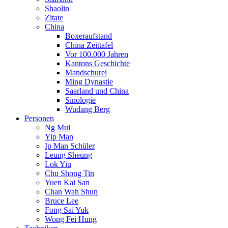
Shaolin
Zitate
China
Boxeraufstand
China Zeittafel
Vor 100.000 Jahren
Kantons Geschichte
Mandschurei
Ming Dynastie
Saarland und China
Sinologie
Wudang Berg
Personen
Ng Mui
Yip Man
Ip Man Schüler
Leung Sheung
Lok Yiu
Chu Shong Tin
Yuen Kai San
Chan Wah Shun
Bruce Lee
Fong Sai Yuk
Wong Fei Hung