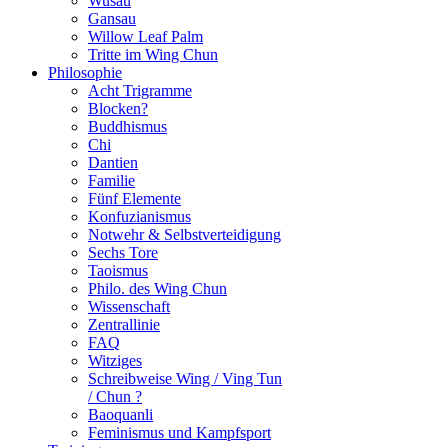
Wusau
Gansau
Willow Leaf Palm
Tritte im Wing Chun
Philosophie
Acht Trigramme
Blocken?
Buddhismus
Chi
Dantien
Familie
Fünf Elemente
Konfuzianismus
Notwehr & Selbstverteidigung
Sechs Tore
Taoismus
Philo. des Wing Chun
Wissenschaft
Zentrallinie
FAQ
Witziges
Schreibweise Wing / Ving Tun
/ Chun ?
Baoquanli
Feminismus und Kampfsport