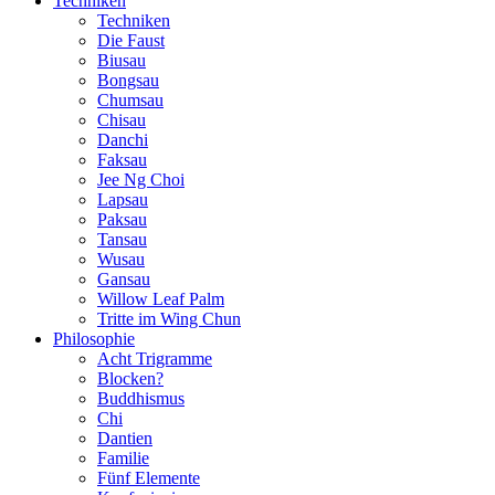
Techniken
Techniken
Die Faust
Biusau
Bongsau
Chumsau
Chisau
Danchi
Faksau
Jee Ng Choi
Lapsau
Paksau
Tansau
Wusau
Gansau
Willow Leaf Palm
Tritte im Wing Chun
Philosophie
Acht Trigramme
Blocken?
Buddhismus
Chi
Dantien
Familie
Fünf Elemente