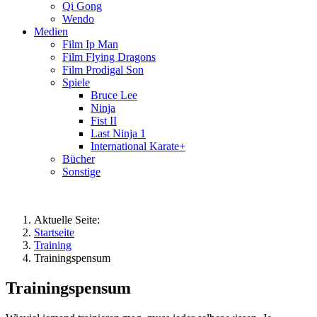
Qi Gong
Wendo
Medien
Film Ip Man
Film Flying Dragons
Film Prodigal Son
Spiele
Bruce Lee
Ninja
Fist II
Last Ninja 1
International Karate+
Bücher
Sonstige
Aktuelle Seite:
Startseite
Training
Trainingspensum
Trainingspensum