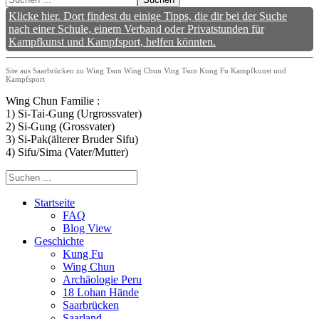
Klicke hier. Dort findest du einige Tipps, die dir bei der Suche
nach einer Schule, einem Verband oder Privatstunden für
Kampfkunst und Kampfsport, helfen könnten.
Site aus Saarbrücken zu Wing Tsun Wing Chun Ving Tsun Kung Fu Kampfkunst und
Kampfsport
Wing Chun Familie :
1) Si-Tai-Gung (Urgrossvater)
2) Si-Gung (Grossvater)
3) Si-Pak(älterer Bruder Sifu)
4) Sifu/Sima (Vater/Mutter)
Startseite
FAQ
Blog View
Geschichte
Kung Fu
Wing Chun
Archäologie Peru
18 Lohan Hände
Saarbrücken
Saarland