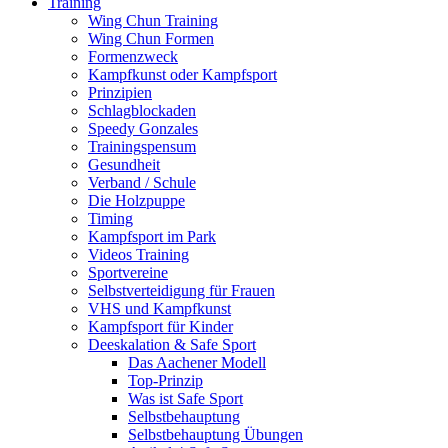
Training
Wing Chun Training
Wing Chun Formen
Formenzweck
Kampfkunst oder Kampfsport
Prinzipien
Schlagblockaden
Speedy Gonzales
Trainingspensum
Gesundheit
Verband / Schule
Die Holzpuppe
Timing
Kampfsport im Park
Videos Training
Sportvereine
Selbstverteidigung für Frauen
VHS und Kampfkunst
Kampfsport für Kinder
Deeskalation & Safe Sport
Das Aachener Modell
Top-Prinzip
Was ist Safe Sport
Selbstbehauptung
Selbstbehauptung Übungen