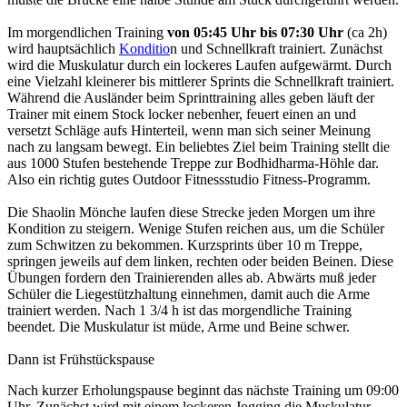
Im morgendlichen Training
von 05:45 Uhr bis 07:30 Uhr
(ca 2h)
wird hauptsächlich
Konditio
n und Schnellkraft trainiert. Zunächst
wird die Muskulatur durch ein lockeres Laufen aufgewärmt. Durch
eine Vielzahl kleinerer bis mittlerer Sprints die Schnellkraft trainiert.
Während die Ausländer beim Sprinttraining alles geben läuft der
Trainer mit einem Stock locker nebenher, feuert einen an und
versetzt Schläge aufs Hinterteil, wenn man sich seiner Meinung
nach zu langsam bewegt. Ein beliebtes Ziel beim Training stellt die
aus 1000 Stufen bestehende Treppe zur Bodhidharma-Höhle dar.
Also ein richtig gutes Outdoor Fitnessstudio Fitness-Programm.
Die Shaolin Mönche laufen diese Strecke jeden Morgen um ihre
Kondition zu steigern. Wenige Stufen reichen aus, um die Schüler
zum Schwitzen zu bekommen. Kurzsprints über 10 m Treppe,
springen jeweils auf dem linken, rechten oder beiden Beinen. Diese
Übungen fordern den Trainierenden alles ab. Abwärts muß jeder
Schüler die Liegestützhaltung einnehmen, damit auch die Arme
trainiert werden. Nach 1 3/4 h ist das morgendliche Training
beendet. Die Muskulatur ist müde, Arme und Beine schwer.
Dann ist Frühstückspause
Nach kurzer Erholungspause beginnt das nächste Training um 09:00
Uhr. Zunächst wird mit einem lockeren Jogging die Muskulatur