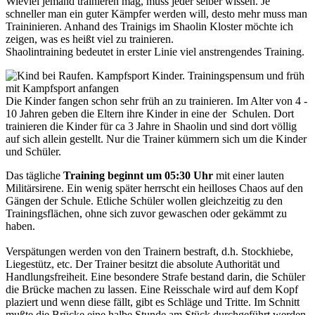
Wieviel jemand trainieren mag, muss jeder selber wissen. Je
schneller man ein guter Kämpfer werden will, desto mehr muss man
Traininieren. Anhand des Trainigs im Shaolin Kloster möchte ich
zeigen, was es heißt viel zu trainieren.
Shaolintraining bedeutet in erster Linie viel anstrengendes Training.
Die Kinder fangen schon sehr früh an zu trainieren. Im Alter von 4 -
10 Jahren geben die Eltern ihre Kinder in eine der Schulen. Dort
trainieren die Kinder für ca 3 Jahre in Shaolin und sind dort völlig
auf sich allein gestellt. Nur die Trainer kümmern sich um die Kinder
und Schüler.
Das tägliche
Training beginnt um 05:30 Uhr
mit einer lauten
Militärsirene. Ein wenig später herrscht ein heilloses Chaos auf den
Gängen der Schule. Etliche Schüler wollen gleichzeitig zu den
Trainingsflächen, ohne sich zuvor gewaschen oder gekämmt zu
haben.
Verspätungen werden von den Trainern bestraft, d.h. Stockhiebe,
Liegestütz, etc. Der Trainer besitzt die absolute Authorität und
Handlungsfreiheit. Eine besondere Strafe bestand darin, die Schüler
die Brücke machen zu lassen. Eine Reisschale wird auf dem Kopf
plaziert und wenn diese fällt, gibt es Schläge und Tritte. Im Schnitt
mußte die Brücke eine halbe Stunde am Stück durchgeführt werden.