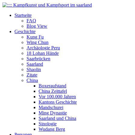
Startseite
FAQ
Blog View
Geschichte
Kung Fu
Wing Chun
Archäologie Peru
18 Lohan Hände
Saarbrücken
Saarland
Shaolin
Zitate
China
Boxeraufstand
China Zeittafel
Vor 100.000 Jahren
Kantons Geschichte
Mandschurei
Ming Dynastie
Saarland und China
Sinologie
Wudang Berg
Personen