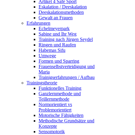
Artikel 4 Safe Sport
Eskalation / Deeskalation
Deeskalationsmethoden
Gewalt an Frauen
Erfahrungen
Echelmeyerpark
Sabine und Ihr Weg
Training nach Jürgen Seydel
Ringen und Raufen
Habemas Sifu
Umwege
Formen und Sparring
Frauenselbstverteidigung und
Maria
Trainigserfahrungen / Aufbau
Trainingstheorie
Funktionelles Training
Ganzlernmethode und
Teillernmethode
Normorientiert vs
Problemorientiert
Motorische Fähigkeiten
Methodische Grundsätze und
Konzepte
Sensomotorik