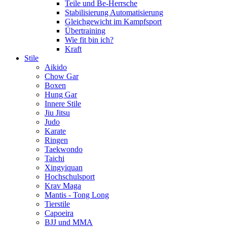
Teile und Be-Herrsche
Stabilisierung Automatisierung
Gleichgewicht im Kampfsport
Übertraining
Wie fit bin ich?
Kraft
Stile
Aikido
Chow Gar
Boxen
Hung Gar
Innere Stile
Jiu Jitsu
Judo
Karate
Ringen
Taekwondo
Taichi
Xingyiquan
Hochschulsport
Krav Maga
Mantis - Tong Long
Tierstile
Capoeira
BJJ und MMA