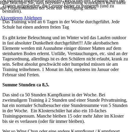
Schulaufsichtsbehörde inspiziert. Bei schlechter Leistung wird der
Bitte beachten Sie, dass bei einer Ablehnung womöglich nicht mehr
Trainer aufgefordert, die Gruppe härter zu trainieren (und zu
alle Funktionalitäten der Seite zur Verfügung stehen.
bestrafen).
Akzeptieren
Ablehnen
Das Training wird an 6 Tagen in der Woche durchgeführt. Jede
Schule hat einen anderen freien Tag
Es gibt keine Beleuchtung und im Winter wird das Laufen outdoor
in fast absoluter Dunkelheit durchgeführt!!! Alle akrobatischen
Elemente werden mit Ausnahme einiger dünner Matten auf dem
steinharten Boden erlernt. Unfälle, Verstauchungen, etc. sind an der
Tagesordnung, allerdings ist es den Schülern nicht erlaubt, krank zu
sein. Selbst absolut geschwächt oder humpelnd müssen sie am
Training teilnehmen. 1 Monat im Jahr, meistens im Januar oder
Februar sind Ferien.
Summe Stunden ca 8,5.
Das sind ca 50 Stunden Kampfkunst in der Woche. Bei
zweimaligem Training à 2 Stunden und einer Stunde Privattraining,
hat ein normaler Schulbesucher eine Stundensumme von 5 Stunden
in der Woche. Ein Klosterschüler hat also ein 10-faches
Trainingspensum. Manche bleiben 15 oder mehr Jahre im Kloster
bis sie es verlassen (oder für immer bleiben).
Wer so Wing Chun oder eine andere Kampfkunst / Kampfsport