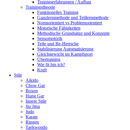
Trainigserfahrungen / Aufbau
Trainingstheorie
Funktionelles Training
Ganzlernmethode und Teillernmethode
Normorientiert vs Problemorientiert
Motorische Fähigkeiten
Methodische Grundsätze und Konzepte
Sensomotorik
Teile und Be-Herrsche
Stabilisierung Automatisierung
Gleichgewicht im Kampfsport
Übertraining
Wie fit bin ich?
Kraft
Stile
Aikido
Chow Gar
Boxen
Hung Gar
Innere Stile
Jiu Jitsu
Judo
Karate
Ringen
Taekwondo