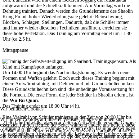
aufgewärmt und die Schnellkraft trainiert. Am Vormittag wird die
Dehnung trainiert. Danach werden die Grundelemente des Shaolin
Kung Fu mit hoher Wiederholungsrate gelehrt: Beinschwung,
Blocken, Schlagen, Stellungen. Dadurch, daß die Schüler immer
und immer wieder dieselben Techniken ausführen, erreichen sie
diese hohe Perfektion. Das Training am Vormittag endet um 11:30
Uhr (ca 2,5 h).
Mittagspause
Um 14:00 Uhr beginnt das Nachmittagstraining. Es werden neue
Formen und Waffen gelehrt. Doch auch dieses Training beginnt mit
einem Aufwärmtraining, mit Dehnen und mit Grundschultechniken.
Diese Grundschultechniken sind die unbedingte Voraussetzung für
die Formen. Die erste Form, die jeder Schüler in Shaolin erlernt, ist
die
Wu Bu Quan
.
Das Training endet um 18:00 Uhr (4 h).
Wir benutzen Cookies
Eine Vielzahl von Schüler trainieren in der Zeit von 20:00 Uhr bis
Wir nutzen Cookies auf unserer Website. Einige von ihnen sind
21:30 Uhr freiwillig, aber von Zeit zu Zeit wird die gesamte Gruppe
essenziell für den Betrieb der Seite, während andere uns helfen, diese
aufgrund schlechter Leistungen zu einem extra Training gezwungen.
Website und die Nutzererfahrung zu verbessern (Tracking Cookies).
In regelmäßigen Abständen wird die Leistung jeder Gruppe von der
Sie können selbst entscheiden, ob Sie die Cookies zulassen möchten.