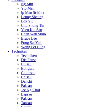
Ng Mui
Yip Man
Ip Man Schüler
Leung Sheung
Lok Yiu
Chu Shong Tin
Yuen Kai San
Chan Wah Shun
Bruce Lee
Fong Sai Yuk
Wong Fei Hung
Techniken
Techniken
Die Faust
Biusau
Bongsau
Chumsau
Chisau
Danchi
Faksau
Jee Ng Choi
Lapsau
Paksau
Tansau