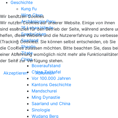
Geschichte
Kung Fu
Wing Chun
Wir benutzen Cookies
Archäologie Peru
Wir nutzen Cookies auf unserer Website. Einige von ihnen
18 Lohan Hände
sind essenziell für den Betrieb der Seite, während andere u
Saarbrücken
helfen, diese Website und die Nutzererfahrung zu verbesse
Saarland
(Tracking Cookies). Sie können selbst entscheiden, ob Sie
Shaolin
die Cookies zulassen möchten. Bitte beachten Sie, dass be
Zitate
einer Ablehnung womöglich nicht mehr alle Funktionalitäte
China
der Seite zur Verfügung stehen.
Boxeraufstand
China Zeittafel
Akzeptieren
Ablehnen
Vor 100.000 Jahren
Kantons Geschichte
Mandschurei
Ming Dynastie
Saarland und China
Sinologie
Wudang Berg