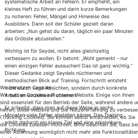
systematische Arbeit an Fehlern. Er empfiehlt, ein
kleines Heft zu führen und darin kurze Bemerkungen
zu notieren: Fehler, Mängel und Hinweise des
Ausbilders. Dann soll der Schüler gezielt daran
arbeiten: „Nun gehst du daran, täglich ein paar Minuten
das Gröbste abzustellen.“
Wichtig ist für Seydel, nicht alles gleichzeitig
verbessern zu wollen. Er betont: „Wohl gemerkt - nur
einen einzigen Fehler aussuchen! Das ist ganz wichtig.“
Dieser Gedanke zeigt Seydels nüchternen und
methodischen Blick auf Training. Fortschritt entsteht
Wir benutzen Cookies
nicht durch vage Absichten, sondern durch konkrete
Wir nutzen Cookies auf unserer Website. Einige von ihnen
Arbeit an einzelnen Problemen.
sind essenziell für den Betrieb der Seite, während andere u
Er schreibt, dass man auf diese Weise in sechs
helfen, diese Website und die Nutzererfahrung zu verbesse
Monaten viele Fehler abstellen könne. Das Training
(Tracking Cookies). Sie können selbst entscheiden, ob Sie
erhält dadurch ein klares Ziel und eine erkennbare
die Cookies zulassen möchten. Bitte beachten Sie, dass be
Richtung.
einer Ablehnung womöglich nicht mehr alle Funktionalitäte