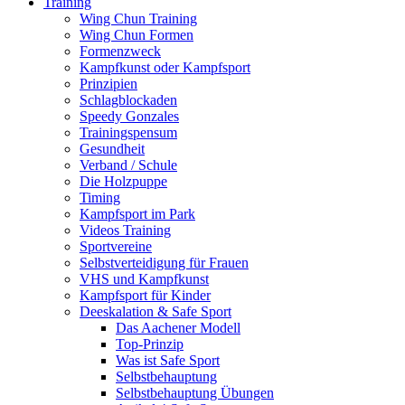
Training
Wing Chun Training
Wing Chun Formen
Formenzweck
Kampfkunst oder Kampfsport
Prinzipien
Schlagblockaden
Speedy Gonzales
Trainingspensum
Gesundheit
Verband / Schule
Die Holzpuppe
Timing
Kampfsport im Park
Videos Training
Sportvereine
Selbstverteidigung für Frauen
VHS und Kampfkunst
Kampfsport für Kinder
Deeskalation & Safe Sport
Das Aachener Modell
Top-Prinzip
Was ist Safe Sport
Selbstbehauptung
Selbstbehauptung Übungen