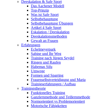
Deeskalation & Safe Sport
Das Aachener Modell
Top-Prinzip
Was ist Safe Sport
Selbstbehauptung
Selbstbehauptung Übungen
Artikel 4 Safe Sport
Eskalation / Deeskalation
Deeskalationsmethoden
Gewalt an Frauen
Erfahrungen
Echelmeyerpark
Sabine und Ihr Weg
Training nach Jürgen Seydel
Ringen und Raufen
Habemas Sifu
Umwege
Formen und Sparring
Frauenselbstverteidigung und Maria
Trainigserfahrungen / Aufbau
Trainingstheorie
Funktionelles Training
Ganzlernmethode und Teillernmethode
Normorientiert vs Problemorientiert
Motorische Fähigkeiten