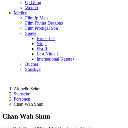
Qi Gong
Wendo
Medien
Film Ip Man
Film Flying Dragons
Film Prodigal Son
Spiele
Bruce Lee
Ninja
Fist II
Last Ninja 1
International Karate+
Bücher
Sonstige
Aktuelle Seite:
Startseite
Personen
Chan Wah Shun
Chan Wah Shun