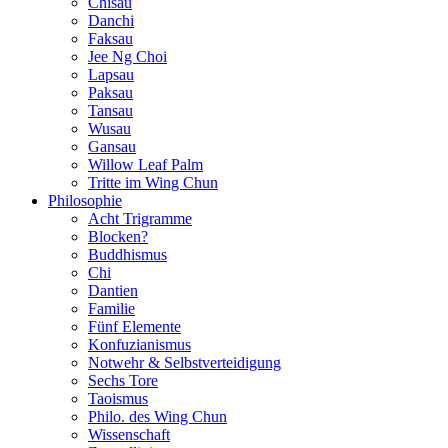
Chisau
Danchi
Faksau
Jee Ng Choi
Lapsau
Paksau
Tansau
Wusau
Gansau
Willow Leaf Palm
Tritte im Wing Chun
Philosophie
Acht Trigramme
Blocken?
Buddhismus
Chi
Dantien
Familie
Fünf Elemente
Konfuzianismus
Notwehr & Selbstverteidigung
Sechs Tore
Taoismus
Philo. des Wing Chun
Wissenschaft