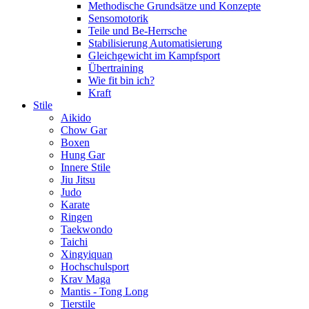
Methodische Grundsätze und Konzepte
Sensomotorik
Teile und Be-Herrsche
Stabilisierung Automatisierung
Gleichgewicht im Kampfsport
Übertraining
Wie fit bin ich?
Kraft
Stile
Aikido
Chow Gar
Boxen
Hung Gar
Innere Stile
Jiu Jitsu
Judo
Karate
Ringen
Taekwondo
Taichi
Xingyiquan
Hochschulsport
Krav Maga
Mantis - Tong Long
Tierstile