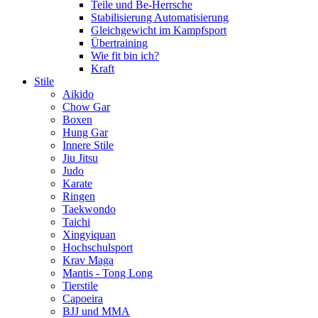
Teile und Be-Herrsche
Stabilisierung Automatisierung
Gleichgewicht im Kampfsport
Übertraining
Wie fit bin ich?
Kraft
Stile
Aikido
Chow Gar
Boxen
Hung Gar
Innere Stile
Jiu Jitsu
Judo
Karate
Ringen
Taekwondo
Taichi
Xingyiquan
Hochschulsport
Krav Maga
Mantis - Tong Long
Tierstile
Capoeira
BJJ und MMA