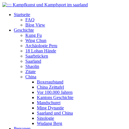
Startseite
FAQ
Blog View
Geschichte
Kung Fu
Wing Chun
Archäologie Peru
18 Lohan Hände
Saarbrücken
Saarland
Shaolin
Zitate
China
Boxeraufstand
China Zeittafel
Vor 100.000 Jahren
Kantons Geschichte
Mandschurei
Ming Dynastie
Saarland und China
Sinologie
Wudang Berg
Personen