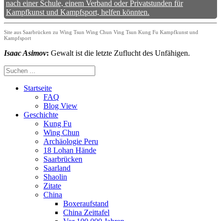
nach einer Schule, einem Verband oder Privatstunden für
Kampfkunst und Kampfsport, helfen könnten.
Site aus Saarbrücken zu Wing Tsun Wing Chun Ving Tsun Kung Fu Kampfkunst und
Kampfsport
Isaac Asimov
:
Gewalt ist die letzte Zuflucht des Unfähigen.
Startseite
FAQ
Blog View
Geschichte
Kung Fu
Wing Chun
Archäologie Peru
18 Lohan Hände
Saarbrücken
Saarland
Shaolin
Zitate
China
Boxeraufstand
China Zeittafel