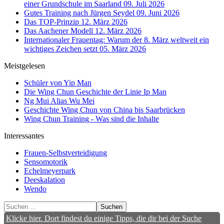
einer Grundschule im Saarland
09. Juli 2026
Gutes Training nach Jürgen Seydel
09. Juni 2026
Das TOP-Prinzip
12. März 2026
Das Aachener Modell
12. März 2026
Internationaler Frauentag: Warum der 8. März weltweit ein
wichtiges Zeichen setzt
05. März 2026
Meistgelesen
Schüler von Yip Man
Die Wing Chun Geschichte der Linie Ip Man
Ng Mui Alias Wu Mei
Geschichte Wing Chun von China bis Saarbrücken
Wing Chun Training - Was sind die Inhalte
Interessantes
Frauen-Selbstverteidigung
Sensomotorik
Echelmeyerpark
Deeskalation
Wendo
Suchen
Klicke hier. Dort findest du einige Tipps, die dir bei der Suche