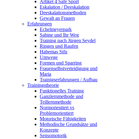
Artikel 4 Safe Sport
Eskalation / Deeskalation
Deeskalationsmethoden
Gewalt an Frauen
Erfahrungen
Echelmeyerpark
Sabine und Ihr Weg
Training nach Jürgen Seydel
Ringen und Raufen
Habemas Sifu
Umwege
Formen und Sparring
Frauenselbstverteidigung und
Maria
Trainigserfahrungen / Aufbau
Trainingstheorie
Funktionelles Training
Ganzlernmethode und
Teillernmethode
Normorientiert vs
Problemorientiert
Motorische Fähigkeiten
Methodische Grundsätze und
Konzepte
Sensomotorik