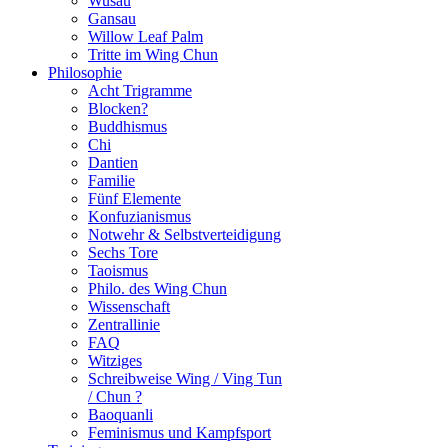
Wusau
Gansau
Willow Leaf Palm
Tritte im Wing Chun
Philosophie
Acht Trigramme
Blocken?
Buddhismus
Chi
Dantien
Familie
Fünf Elemente
Konfuzianismus
Notwehr & Selbstverteidigung
Sechs Tore
Taoismus
Philo. des Wing Chun
Wissenschaft
Zentrallinie
FAQ
Witziges
Schreibweise Wing / Ving Tun
/ Chun ?
Baoquanli
Feminismus und Kampfsport