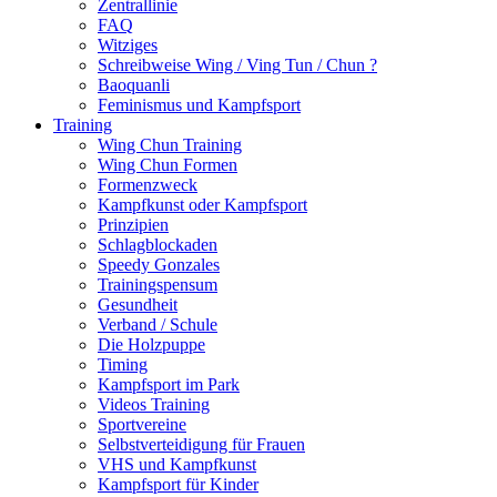
Zentrallinie
FAQ
Witziges
Schreibweise Wing / Ving Tun / Chun ?
Baoquanli
Feminismus und Kampfsport
Training
Wing Chun Training
Wing Chun Formen
Formenzweck
Kampfkunst oder Kampfsport
Prinzipien
Schlagblockaden
Speedy Gonzales
Trainingspensum
Gesundheit
Verband / Schule
Die Holzpuppe
Timing
Kampfsport im Park
Videos Training
Sportvereine
Selbstverteidigung für Frauen
VHS und Kampfkunst
Kampfsport für Kinder