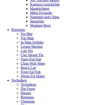
Vor 100.000 Jahren
Kantons Geschichte
Mandschurei
Ming Dynastie
Saarland und China
Sinologie
Wudang Berg
Personen
Ng Mui
Yip Man
Ip Man Schüler
Leung Sheung
Lok Yiu
Chu Shong Tin
Yuen Kai San
Chan Wah Shun
Bruce Lee
Fong Sai Yuk
Wong Fei Hung
Techniken
Techniken
Die Faust
Biusau
Bongsau
Chumsau