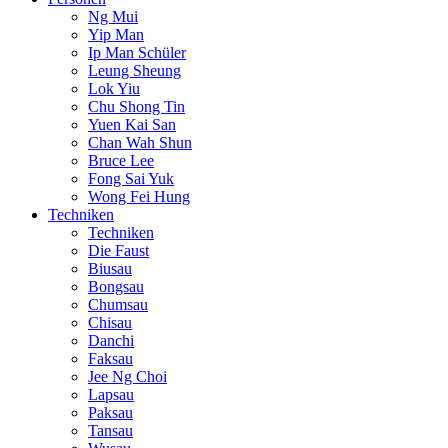
Ng Mui
Yip Man
Ip Man Schüler
Leung Sheung
Lok Yiu
Chu Shong Tin
Yuen Kai San
Chan Wah Shun
Bruce Lee
Fong Sai Yuk
Wong Fei Hung
Techniken
Techniken
Die Faust
Biusau
Bongsau
Chumsau
Chisau
Danchi
Faksau
Jee Ng Choi
Lapsau
Paksau
Tansau