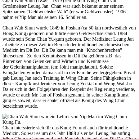
Chan Wah Shun (1849 – 1913) lernte sein Wing Chun von
Großmeister Leung Jan. Chan war auch bekannt unter seinem
Spitznamen "Geldwechsler Wah" (er war Geldwechsler). 1906
nahm er Yip Man als seinen 16. Schüler an.
Chan Wah Shun wurde 1849 in Foshan (ca 50 km nordwestlich von
Hong Kong) geboren und führte einen Geldwechselstand. 1884
wurde sein Sohn Chan Yu-gum geboren. Der Mediziner Leung Jan
arbeitete zu dieser Zeit im Bereich der traditionellen chinesischen
Medizin im Dit Da. Dit Da kann man mit "Knochenbrechen"
übersetzen. Zu den Kenntnissen im Dit Da gehören z.B. das
Einrenken von Gelenken und Wirbeln und Kenntnisse
der Gelenkmanipulation (en: Joint manipulation). Solche
Fähigkeiten wurden damals oft in der Familie weitergegeben. Privat
gab Leung Jan auch Training in Wing Chun. Seine Fähigkeiten in
dieser Kampfkunst lernte er von Leung Yee-tai und Wong Wah-bo.
Da er sich in den Folgejahren den Respekt der Regierung verdiente,
wurde er auch Mr. Jan of Foshan genannt. In seiner Kampfkunst
ging es soweit, dass er später offiziel als König des Wing Chun
bezeichnet wurde.
Chan interssierte sich für das Kung Fu und auch für traditionelle
Medizin. So war es um das Jahr 1888 als er bei Leung Jan anfing
Wing Chun zu lernen und auch Kontakt hatte mit dem Dit Da. Chan