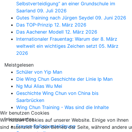
Selbstverteidigung“ an einer Grundschule im
Saarland
09. Juli 2026
Gutes Training nach Jürgen Seydel
09. Juni 2026
Das TOP-Prinzip
12. März 2026
Das Aachener Modell
12. März 2026
Internationaler Frauentag: Warum der 8. März
weltweit ein wichtiges Zeichen setzt
05. März
2026
Meistgelesen
Schüler von Yip Man
Die Wing Chun Geschichte der Linie Ip Man
Ng Mui Alias Wu Mei
Geschichte Wing Chun von China bis
Saarbrücken
Wing Chun Training - Was sind die Inhalte
Wir benutzen Cookies
Interessantes
Wir nutzen Cookies auf unserer Website. Einige von ihnen
Frauen-Selbstverteidigung
sind essenziell für den Betrieb der Seite, während andere u