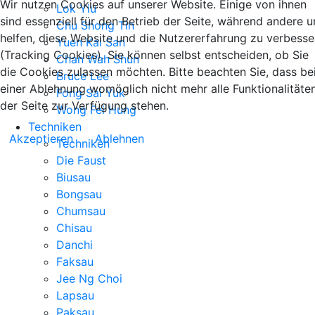
Wir nutzen Cookies auf unserer Website. Einige von ihnen
Lok Yiu
sind essenziell für den Betrieb der Seite, während andere u
Chu Shong Tin
helfen, diese Website und die Nutzererfahrung zu verbesse
Yuen Kai San
(Tracking Cookies). Sie können selbst entscheiden, ob Sie
Chan Wah Shun
die Cookies zulassen möchten. Bitte beachten Sie, dass be
Bruce Lee
einer Ablehnung womöglich nicht mehr alle Funktionalitäte
Fong Sai Yuk
der Seite zur Verfügung stehen.
Wong Fei Hung
Techniken
Akzeptieren
Ablehnen
Techniken
Die Faust
Biusau
Bongsau
Chumsau
Chisau
Danchi
Faksau
Jee Ng Choi
Lapsau
Paksau