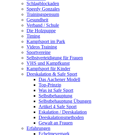
Schlagblockaden
Speedy Gonzales
Trainingspensum
Gesundheit
Verband / Schule
Die Holzpuppe
Timing
Kampfsport im Park
Videos Training
Sportvereine
Selbstverteidigung für Frauen
VHS und Kampfkunst
Kampfsport für Kinder
Deeskalation & Safe Sport
Das Aachener Modell
Top-Prinzip
Was ist Safe Sport
Selbstbehauptung
Selbstbehauptung Übungen
Artikel 4 Safe Sport
Eskalation / Deeskalation
Deeskalationsmethoden
Gewalt an Frauen
Erfahrungen
Echelmeyerpark