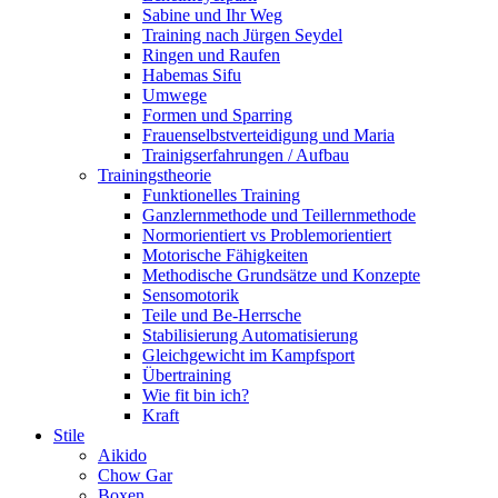
Sabine und Ihr Weg
Training nach Jürgen Seydel
Ringen und Raufen
Habemas Sifu
Umwege
Formen und Sparring
Frauenselbstverteidigung und Maria
Trainigserfahrungen / Aufbau
Trainingstheorie
Funktionelles Training
Ganzlernmethode und Teillernmethode
Normorientiert vs Problemorientiert
Motorische Fähigkeiten
Methodische Grundsätze und Konzepte
Sensomotorik
Teile und Be-Herrsche
Stabilisierung Automatisierung
Gleichgewicht im Kampfsport
Übertraining
Wie fit bin ich?
Kraft
Stile
Aikido
Chow Gar
Boxen