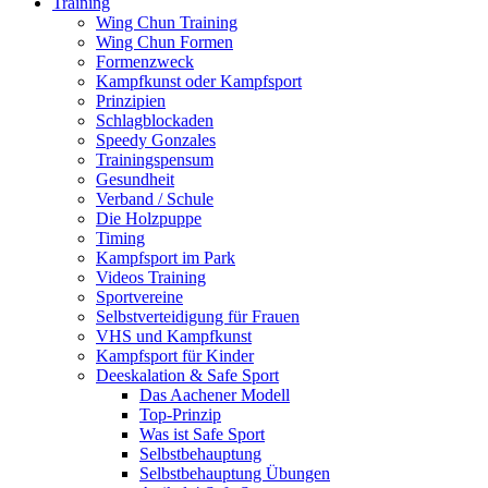
Training
Wing Chun Training
Wing Chun Formen
Formenzweck
Kampfkunst oder Kampfsport
Prinzipien
Schlagblockaden
Speedy Gonzales
Trainingspensum
Gesundheit
Verband / Schule
Die Holzpuppe
Timing
Kampfsport im Park
Videos Training
Sportvereine
Selbstverteidigung für Frauen
VHS und Kampfkunst
Kampfsport für Kinder
Deeskalation & Safe Sport
Das Aachener Modell
Top-Prinzip
Was ist Safe Sport
Selbstbehauptung
Selbstbehauptung Übungen