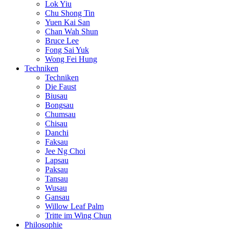
Lok Yiu
Chu Shong Tin
Yuen Kai San
Chan Wah Shun
Bruce Lee
Fong Sai Yuk
Wong Fei Hung
Techniken
Techniken
Die Faust
Biusau
Bongsau
Chumsau
Chisau
Danchi
Faksau
Jee Ng Choi
Lapsau
Paksau
Tansau
Wusau
Gansau
Willow Leaf Palm
Tritte im Wing Chun
Philosophie