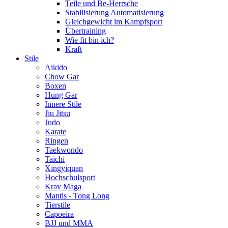
Teile und Be-Herrsche
Stabilisierung Automatisierung
Gleichgewicht im Kampfsport
Übertraining
Wie fit bin ich?
Kraft
Stile
Aikido
Chow Gar
Boxen
Hung Gar
Innere Stile
Jiu Jitsu
Judo
Karate
Ringen
Taekwondo
Taichi
Xingyiquan
Hochschulsport
Krav Maga
Mantis - Tong Long
Tierstile
Capoeira
BJJ und MMA