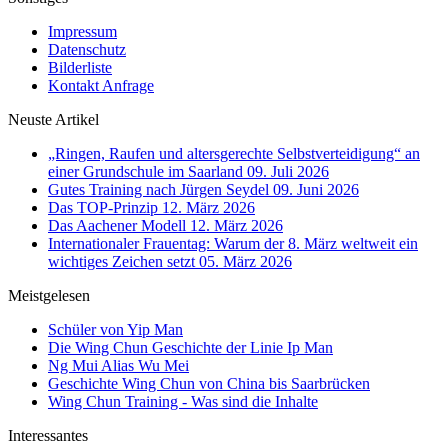
Impressum
Datenschutz
Bilderliste
Kontakt Anfrage
Neuste Artikel
„Ringen, Raufen und altersgerechte Selbstverteidigung“ an
einer Grundschule im Saarland
09. Juli 2026
Gutes Training nach Jürgen Seydel
09. Juni 2026
Das TOP-Prinzip
12. März 2026
Das Aachener Modell
12. März 2026
Internationaler Frauentag: Warum der 8. März weltweit ein
wichtiges Zeichen setzt
05. März 2026
Meistgelesen
Schüler von Yip Man
Die Wing Chun Geschichte der Linie Ip Man
Ng Mui Alias Wu Mei
Geschichte Wing Chun von China bis Saarbrücken
Wing Chun Training - Was sind die Inhalte
Interessantes