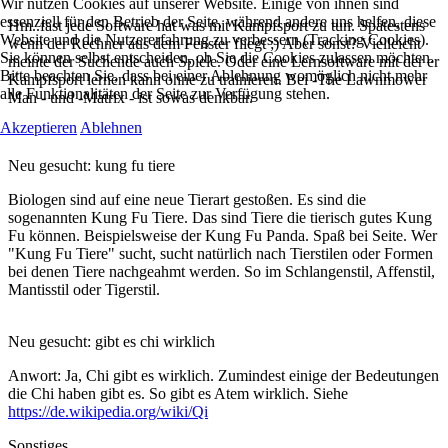
Wir nutzen Cookies auf unserer Website. Einige von ihnen sind
essenziell für den Betrieb der Seite, während andere uns helfen, diese
Hm..fast jede Software hat was mit Kampfsport zu tun. Spätestens
Website und die Nutzererfahrung zu verbessern (Tracking Cookies).
wenn der Rechner aus dem Fenster fliegt ;) Aber sonst? Vielleicht
Sie können selbst entscheiden, ob Sie die Cookies zulassen möchten.
meinte der Suchende auch Spiele. Oder eine Lernsoftware mit der er
Bitte beachten Sie, dass bei einer Ablehnung womöglich nicht mehr
Kampfsport lernen kann ohne zu trainieren. Bei -The Lawnmower
alle Funktionalitäten der Seite zur Verfügung stehen.
Man - und -Matrix - ist sowas denkbar.
Akzeptieren
Ablehnen
Neu gesucht:
kung fu tiere
Biologen sind auf eine neue Tierart gestoßen. Es sind die
sogenannten Kung Fu Tiere. Das sind Tiere die tierisch gutes Kung
Fu können. Beispielsweise der Kung Fu Panda. Spaß bei Seite. Wer
"Kung Fu Tiere" sucht, sucht natürlich nach Tierstilen oder Formen
bei denen Tiere nachgeahmt werden. So im Schlangenstil, Affenstil,
Mantisstil oder Tigerstil.
Neu gesucht:
gibt es chi wirklich
Anwort: Ja, Chi gibt es wirklich. Zumindest einige der Bedeutungen
die Chi haben gibt es. So gibt es Atem wirklich. Siehe
https://de.wikipedia.org/wiki/Qi
Sonstiges