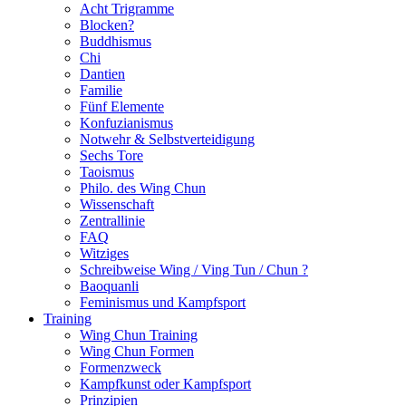
Acht Trigramme
Blocken?
Buddhismus
Chi
Dantien
Familie
Fünf Elemente
Konfuzianismus
Notwehr & Selbstverteidigung
Sechs Tore
Taoismus
Philo. des Wing Chun
Wissenschaft
Zentrallinie
FAQ
Witziges
Schreibweise Wing / Ving Tun / Chun ?
Baoquanli
Feminismus und Kampfsport
Training
Wing Chun Training
Wing Chun Formen
Formenzweck
Kampfkunst oder Kampfsport
Prinzipien