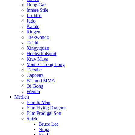
Hung Gar
Innere Stile
Jiu Jitsu
Judo
Karate
Ringen
Taekwondo
Taichi
Xingyiquan
Hochschulsport
Krav Maga
Mantis - Tong Long
Tierstile
Capoeira
BJJ und MMA
Qi Gong
Wendo
Medien
Film Ip Man
Film Flying Dragons
Film Prodigal Son
Spiele
Bruce Lee
Ninja
Fist II