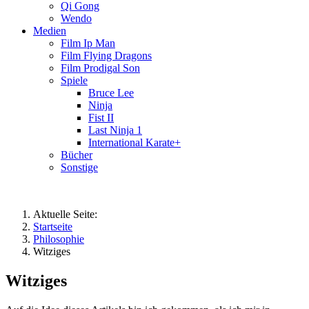
Qi Gong
Wendo
Medien
Film Ip Man
Film Flying Dragons
Film Prodigal Son
Spiele
Bruce Lee
Ninja
Fist II
Last Ninja 1
International Karate+
Bücher
Sonstige
Aktuelle Seite:
Startseite
Philosophie
Witziges
Witziges