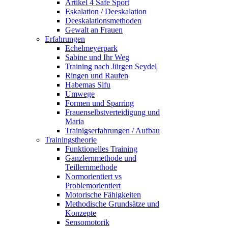
Artikel 4 Safe Sport
Eskalation / Deeskalation
Deeskalationsmethoden
Gewalt an Frauen
Erfahrungen
Echelmeyerpark
Sabine und Ihr Weg
Training nach Jürgen Seydel
Ringen und Raufen
Habemas Sifu
Umwege
Formen und Sparring
Frauenselbstverteidigung und
Maria
Trainigserfahrungen / Aufbau
Trainingstheorie
Funktionelles Training
Ganzlernmethode und
Teillernmethode
Normorientiert vs
Problemorientiert
Motorische Fähigkeiten
Methodische Grundsätze und
Konzepte
Sensomotorik