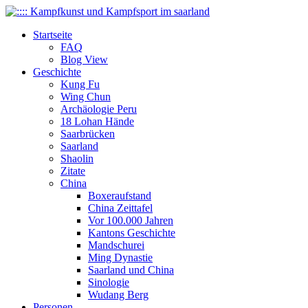
Startseite
FAQ
Blog View
Geschichte
Kung Fu
Wing Chun
Archäologie Peru
18 Lohan Hände
Saarbrücken
Saarland
Shaolin
Zitate
China
Boxeraufstand
China Zeittafel
Vor 100.000 Jahren
Kantons Geschichte
Mandschurei
Ming Dynastie
Saarland und China
Sinologie
Wudang Berg
Personen