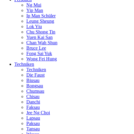
Ng Mui
Yip Man
Ip Man Schüler
Leung Sheung
Lok Yiu
Chu Shong Tin
Yuen Kai San
Chan Wah Shun
Bruce Lee
Fong Sai Yuk
Wong Fei Hung
Techniken
Techniken
Die Faust
Biusau
Bongsau
Chumsau
Chisau
Danchi
Faksau
Jee Ng Choi
Lapsau
Paksau
Tansau