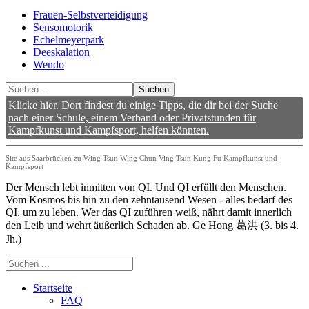
Frauen-Selbstverteidigung
Sensomotorik
Echelmeyerpark
Deeskalation
Wendo
Suchen
Klicke hier. Dort findest du einige Tipps, die dir bei der Suche
nach einer Schule, einem Verband oder Privatstunden für
Kampfkunst und Kampfsport, helfen könnten.
Site aus Saarbrücken zu Wing Tsun Wing Chun Ving Tsun Kung Fu Kampfkunst und
Kampfsport
Der Mensch lebt inmitten von QI. Und QI erfüllt den Menschen.
Vom Kosmos bis hin zu den zehntausend Wesen - alles bedarf des
QI, um zu leben. Wer das QI zuführen weiß, nährt damit innerlich
den Leib und wehrt äußerlich Schaden ab. Ge Hong 葛洪 (3. bis 4.
Jh.)
Startseite
FAQ