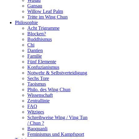
Wusau
Gansau
Willow Leaf Palm
Tritte im Wing Chun
Philosophie
Acht Trigramme
Blocken?
Buddhismus
Chi
Dantien
Familie
Fünf Elemente
Konfuzianismus
Notwehr & Selbstverteidigung
Sechs Tore
Taoismus
Philo. des Wing Chun
Wissenschaft
Zentrallinie
FAQ
Witziges
Schreibweise Wing / Ving Tun
/ Chun ?
Baoquanli
Feminismus und Kampfsport