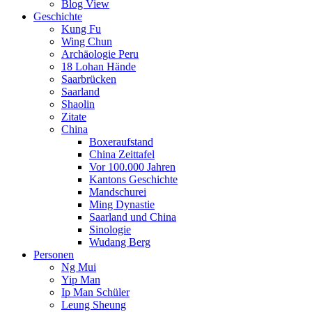
Blog View
Geschichte
Kung Fu
Wing Chun
Archäologie Peru
18 Lohan Hände
Saarbrücken
Saarland
Shaolin
Zitate
China
Boxeraufstand
China Zeittafel
Vor 100.000 Jahren
Kantons Geschichte
Mandschurei
Ming Dynastie
Saarland und China
Sinologie
Wudang Berg
Personen
Ng Mui
Yip Man
Ip Man Schüler
Leung Sheung