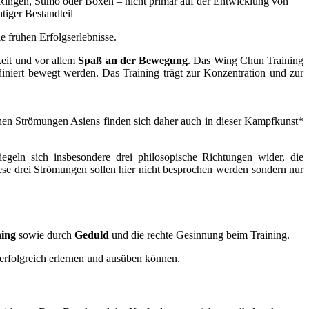
m Ringen, Sumo oder Boxen – nicht primär auf der Entwicklung von
tiger Bestandteil
e frühen Erfolgserlebnisse.
keit und vor allem
Spaß an der Bewegung
. Das Wing Chun Training
iniert bewegt werden. Das Training trägt zur Konzentration und zur
chen Strömungen Asiens finden sich daher auch in dieser Kampfkunst*
egeln sich insbesondere drei philosopische Richtungen wider, die
ese drei Strömungen sollen hier nicht besprochen werden sondern nur
ning
sowie durch
Geduld
und die rechte Gesinnung beim Training.
s erfolgreich erlernen und ausüben können.