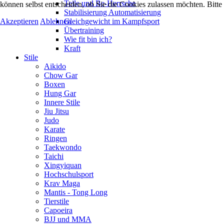
Teile und Be-Herrsche
können selbst entscheiden, ob Sie die Cookies zulassen möchten. Bitte
Stabilisierung Automatisierung
Akzeptieren
Ablehnen
Gleichgewicht im Kampfsport
Übertraining
Wie fit bin ich?
Kraft
Stile
Aikido
Chow Gar
Boxen
Hung Gar
Innere Stile
Jiu Jitsu
Judo
Karate
Ringen
Taekwondo
Taichi
Xingyiquan
Hochschulsport
Krav Maga
Mantis - Tong Long
Tierstile
Capoeira
BJJ und MMA