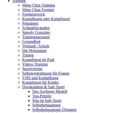
Training
Wing Chun Training
Wing Chun Formen
Formenzweck
Kampfkunst oder Kampfsport
Prinzipien
Schlagblockaden
Speedy Gonzales
Trainingspensum
Gesundheit
Verband / Schule
Die Holzpuppe
Timing
Kampfsport im Park
Videos Training
Sportvereine
Selbstverteidigung für Frauen
VHS und Kampfkunst
Kampfsport für Kinder
Deeskalation & Safe Sport
Das Aachener Modell
Top-Prinzip
Was ist Safe Sport
Selbstbehauptung
Selbstbehauptung Übungen