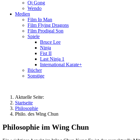
Qi Gong
Wendo
Medien
Film Ip Man
Film Flying Dragons
Film Prodigal Son
Spiele
Bruce Lee
Ninja
Fist II
Last Ninja 1
International Karate+
Bücher
Sonstige
Aktuelle Seite:
Startseite
Philosophie
Philo. des Wing Chun
Philosophie im Wing Chun