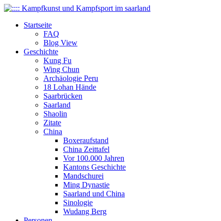
Startseite
FAQ
Blog View
Geschichte
Kung Fu
Wing Chun
Archäologie Peru
18 Lohan Hände
Saarbrücken
Saarland
Shaolin
Zitate
China
Boxeraufstand
China Zeittafel
Vor 100.000 Jahren
Kantons Geschichte
Mandschurei
Ming Dynastie
Saarland und China
Sinologie
Wudang Berg
Personen