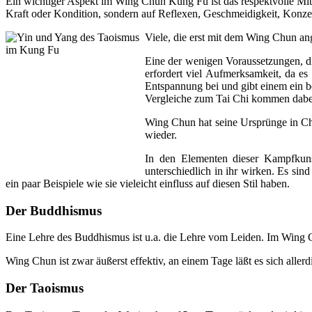
Ein wichtiger Aspekt im Wing Chun Kung Fu ist das respektvolle Mit
Kraft oder Kondition, sondern auf Reflexen, Geschmeidigkeit, Konzen
Viele, die erst mit dem Wing Chun ang
Eine der wenigen Voraussetzungen, di
erfordert viel Aufmerksamkeit, da e
Entspannung bei und gibt einem ein b
Vergleiche zum Tai Chi kommen dabei
Wing Chun hat seine Ursprünge in Chi
wieder.
In den Elementen dieser Kampfkunst
unterschiedlich in ihr wirken. Es sin
ein paar Beispiele wie sie vieleicht einfluss auf diesen Stil haben.
Der Buddhismus
Eine Lehre des Buddhismus ist u.a. die Lehre vom Leiden. Im Wing 
Wing Chun ist zwar äußerst effektiv, an einem Tage läßt es sich allerd
Der Taoismus