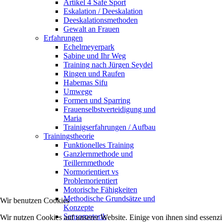
Artikel 4 Safe Sport
Eskalation / Deeskalation
Deeskalationsmethoden
Gewalt an Frauen
Erfahrungen
Echelmeyerpark
Sabine und Ihr Weg
Training nach Jürgen Seydel
Ringen und Raufen
Habemas Sifu
Umwege
Formen und Sparring
Frauenselbstverteidigung und
Maria
Trainigserfahrungen / Aufbau
Trainingstheorie
Funktionelles Training
Ganzlernmethode und
Teillernmethode
Normorientiert vs
Problemorientiert
Motorische Fähigkeiten
Methodische Grundsätze und
Wir benutzen Cookies
Konzepte
Sensomotorik
Wir nutzen Cookies auf unserer Website. Einige von ihnen sind essenzi