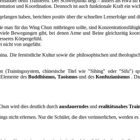
einander beim Trainieren. Der Schwerpunkt liegt – anders als etwa i
tration und Koordination. Dennoch ist auch funktionale Kraft ein wich
efangen haben, berichten positiv über die schnellen Lernerfolge und di
e man für das Wing Chun mitbringen sollte, sind Konzentrationsfähig
s viele Bewegungen gibt, bei denen Arme und Beine gleichzeitig koord
esseres Körpergefühl.
 nicht von ungefähr.
na. Die fernöstliche Kultur sowie die philosophischen und theologis
 (Trainingssystem, chinesische Titel wie "Sihing" oder "Sifu") spi
d Elemente des
Buddhismus, Taoismus
und des
Konfuzianismus
. Di
Chun wird dies deutlich durch
ausdauerndes
und
realitätsnahes Trai
ings nicht erlernen. Nur die Schüler, die dies verinnerlichen, werden e