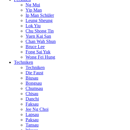
Ng Mui
Yip Man
Ip Man Schüler
Leung Sheung
Lok Yiu
Chu Shong Tin
Yuen Kai San
Chan Wah Shun
Bruce Lee
Fong Sai Yuk
Wong Fei Hung
Techniken
Techniken
Die Faust
Biusau
Bongsau
Chumsau
Chisau
Danchi
Faksau
Jee Ng Choi
Lapsau
Paksau
Tansau