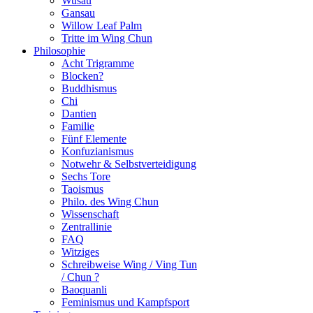
Wusau
Gansau
Willow Leaf Palm
Tritte im Wing Chun
Philosophie
Acht Trigramme
Blocken?
Buddhismus
Chi
Dantien
Familie
Fünf Elemente
Konfuzianismus
Notwehr & Selbstverteidigung
Sechs Tore
Taoismus
Philo. des Wing Chun
Wissenschaft
Zentrallinie
FAQ
Witziges
Schreibweise Wing / Ving Tun
/ Chun ?
Baoquanli
Feminismus und Kampfsport