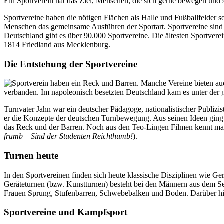
Ein Sportverein hat das Ziel, Menschen, die sich gerne bewegen und 
Sportvereine haben die nötigen Flächen als Halle und Fußballfelder s
Menschen das gemeinsame Ausführen der Sportart. Sportvereine sind 
Deutschland gibt es über 90.000 Sportvereine. Die ältesten Sportvere
1814 Friedland aus Mecklenburg.
Die Entstehung der Sportvereine
verbanden. Im napoleonisch besetzten Deutschland kam es unter der g
Turnvater Jahn war ein deutscher Pädagoge, nationalistischer Publizi
er die Konzepte der deutschen Turnbewegung. Aus seinen Ideen ging z.
das Reck und der Barren. Noch aus den Teo-Lingen Filmen kennt man d
frumb – Sind der Studenten Reichthumb!
).
Turnen heute
In den Sportvereinen finden sich heute klassische Disziplinen wie 
Geräteturnen (bzw. Kunstturnen) besteht bei den Männern aus dem S
Frauen Sprung, Stufenbarren, Schwebebalken und Boden. Darüber hin
Sportvereine und Kampfsport