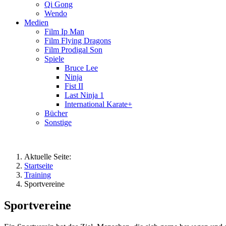
Qi Gong
Wendo
Medien
Film Ip Man
Film Flying Dragons
Film Prodigal Son
Spiele
Bruce Lee
Ninja
Fist II
Last Ninja 1
International Karate+
Bücher
Sonstige
Aktuelle Seite:
Startseite
Training
Sportvereine
Sportvereine