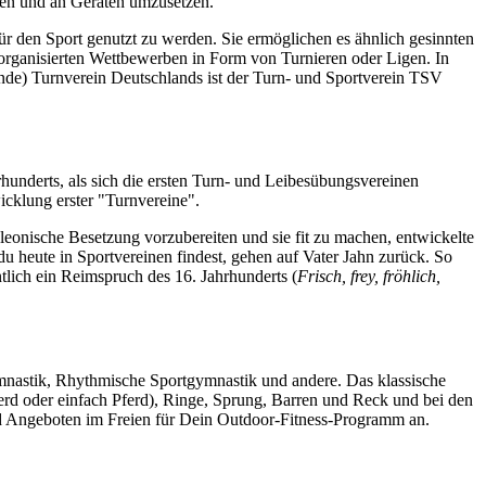
umen und an Geräten umzusetzen.
für den Sport genutzt zu werden. Sie ermöglichen es ähnlich gesinnten
organisierten Wettbewerben in Form von Turnieren oder Ligen. In
rende) Turnverein Deutschlands ist der Turn- und Sportverein TSV
hunderts, als sich die ersten Turn- und Leibesübungsvereinen
icklung erster "Turnvereine".
leonische Besetzung vorzubereiten und sie fit zu machen, entwickelte
du heute in Sportvereinen findest, gehen auf Vater Jahn zurück. So
tlich ein Reimspruch des 16. Jahrhunderts (
Frisch, frey, fröhlich,
ymnastik, Rhythmische Sportgymnastik und andere. Das klassische
rd oder einfach Pferd), Ringe, Sprung, Barren und Reck und bei den
nd Angeboten im Freien für Dein Outdoor-Fitness-Programm an.