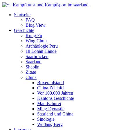
Startseite
FAQ
Blog View
Geschichte
Kung Fu
Wing Chun
Archäologie Peru
18 Lohan Hände
Saarbrücken
Saarland
Shaolin
Zitate
China
Boxeraufstand
China Zeittafel
Vor 100.000 Jahren
Kantons Geschichte
Mandschurei
Ming Dynastie
Saarland und China
Sinologie
Wudang Berg
Personen