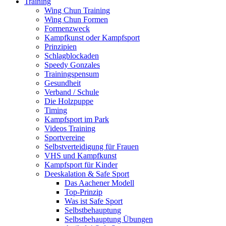
Training
Wing Chun Training
Wing Chun Formen
Formenzweck
Kampfkunst oder Kampfsport
Prinzipien
Schlagblockaden
Speedy Gonzales
Trainingspensum
Gesundheit
Verband / Schule
Die Holzpuppe
Timing
Kampfsport im Park
Videos Training
Sportvereine
Selbstverteidigung für Frauen
VHS und Kampfkunst
Kampfsport für Kinder
Deeskalation & Safe Sport
Das Aachener Modell
Top-Prinzip
Was ist Safe Sport
Selbstbehauptung
Selbstbehauptung Übungen