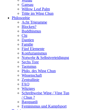
Wusau
Gansau
Willow Leaf Palm
Tritte im Wing Chun
Philosophie
Acht Trigramme
Blocken?
Buddhismus
Chi
Dantien
Familie
Fünf Elemente
Konfuzianismus
Notwehr & Selbstverteidigung
Sechs Tore
Taoismus
Philo. des Wing Chun
Wissenschaft
Zentrallinie
FAQ
Witziges
Schreibweise Wing / Ving Tun
/ Chun ?
Baoquanli
Feminismus und Kampfsport