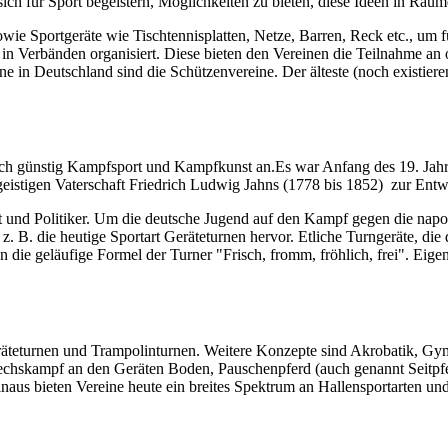
sich für Sport begeistern, Möglichkeiten zu bieten, diese Ideen in Rä
owie Sportgeräte wie Tischtennisplatten, Netze, Barren, Reck etc., um 
in Verbänden organisiert. Diese bieten den Vereinen die Teilnahme an 
ine in Deutschland sind die Schützenvereine. Der älteste (noch existie
Es war Anfang des 19. Jahr
eistigen Vaterschaft Friedrich Ludwig Jahns (1778 bis 1852) zur Entw
st und Politiker. Um die deutsche Jugend auf den Kampf gegen die napo
 B. die heutige Sportart Geräteturnen hervor. Etliche Turngeräte, die 
ie geläufige Formel der Turner "Frisch, fromm, fröhlich, frei". Eigen
Geräteturnen und Trampolinturnen. Weitere Konzepte sind Akrobatik, G
echskampf an den Geräten Boden, Pauschenpferd (auch genannt Seitpfe
aus bieten Vereine heute ein breites Spektrum an Hallensportarten u