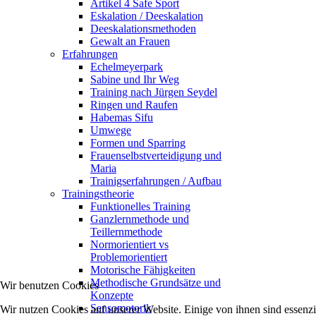
Artikel 4 Safe Sport
Eskalation / Deeskalation
Deeskalationsmethoden
Gewalt an Frauen
Erfahrungen
Echelmeyerpark
Sabine und Ihr Weg
Training nach Jürgen Seydel
Ringen und Raufen
Habemas Sifu
Umwege
Formen und Sparring
Frauenselbstverteidigung und
Maria
Trainigserfahrungen / Aufbau
Trainingstheorie
Funktionelles Training
Ganzlernmethode und
Teillernmethode
Normorientiert vs
Problemorientiert
Motorische Fähigkeiten
Methodische Grundsätze und
Wir benutzen Cookies
Konzepte
Sensomotorik
Wir nutzen Cookies auf unserer Website. Einige von ihnen sind essenzi