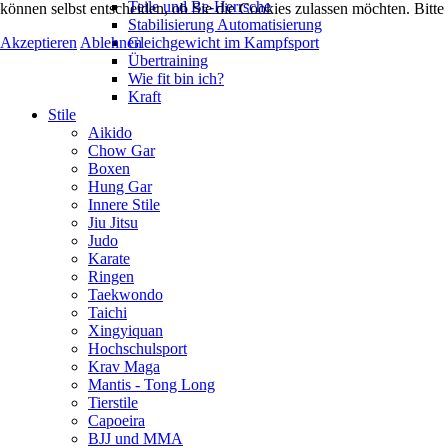
Teile und Be-Herrsche
können selbst entscheiden, ob Sie die Cookies zulassen möchten. Bitte
Stabilisierung Automatisierung
Akzeptieren
Ablehnen
Gleichgewicht im Kampfsport
Übertraining
Wie fit bin ich?
Kraft
Stile
Aikido
Chow Gar
Boxen
Hung Gar
Innere Stile
Jiu Jitsu
Judo
Karate
Ringen
Taekwondo
Taichi
Xingyiquan
Hochschulsport
Krav Maga
Mantis - Tong Long
Tierstile
Capoeira
BJJ und MMA