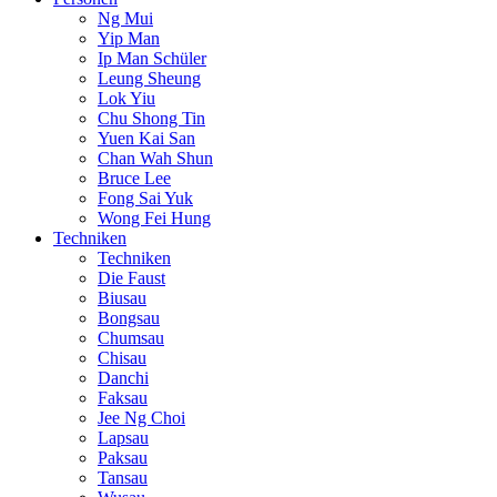
Ng Mui
Yip Man
Ip Man Schüler
Leung Sheung
Lok Yiu
Chu Shong Tin
Yuen Kai San
Chan Wah Shun
Bruce Lee
Fong Sai Yuk
Wong Fei Hung
Techniken
Techniken
Die Faust
Biusau
Bongsau
Chumsau
Chisau
Danchi
Faksau
Jee Ng Choi
Lapsau
Paksau
Tansau